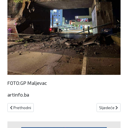
FOTO:GP Maljevac
artinfo.ba
Prethodni članak: Sindikat liječnika KSB-a: Sustav na rubu, moguć 
Sljedeći članak:
Prethodni
Sljedeće