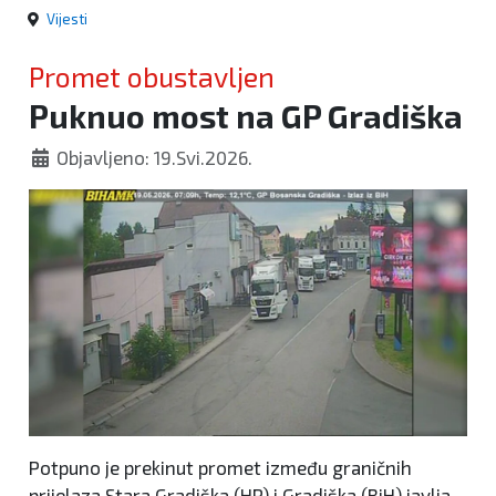
Vijesti
Promet obustavljen
Puknuo most na GP Gradiška
Objavljeno: 19.Svi.2026.
Potpuno je prekinut promet između graničnih
prijelaza Stara Gradiška (HR) i Gradiška (BiH),javlja