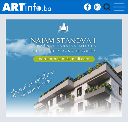
Početna
Vijesti
Sport
Kultura
Crna
kronika
Politika
Zanimljivosti