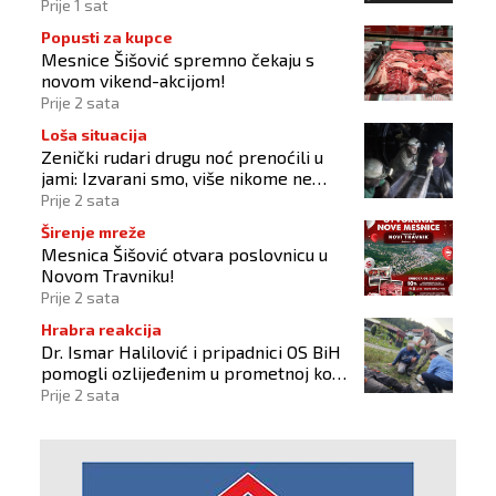
gastronomiju i glazbu
Prije 1 sat
Popusti za kupce
Mesnice Šišović spremno čekaju s
novom vikend-akcijom!
Prije 2 sata
Loša situacija
Zenički rudari drugu noć prenoćili u
jami: Izvarani smo, više nikome ne
vjerujemo
Prije 2 sata
Širenje mreže
Mesnica Šišović otvara poslovnicu u
Novom Travniku!
Prije 2 sata
Hrabra reakcija
Dr. Ismar Halilović i pripadnici OS BiH
pomogli ozlijeđenim u prometnoj kod
Busovače!
Prije 2 sata