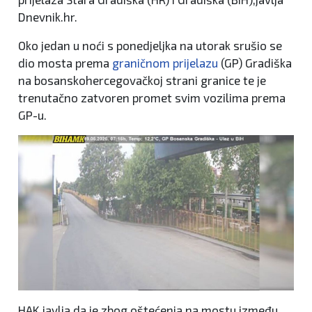
Dnevnik.hr.
Oko jedan u noći s ponedjeljka na utorak srušio se
dio mosta prema
graničnom prijelazu
(GP) Gradiška
na bosanskohercegovačkoj strani granice te je
trenutačno zatvoren promet svim vozilima prema
GP-u.
HAK javlja da je zbog oštećenja na mostu između