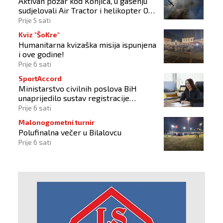
Aktivan požar kod Konjica, u gašenju
sudjelovali Air Tractor i helikopter OS-
a BiH
Prije 5 sati
Kviz "ŠoKre"
Humanitarna kvizaška misija ispunjena
i ove godine!
Prije 6 sati
SportAccord
Ministarstvo civilnih poslova BiH
unaprijedilo sustav registracije
sportskih organizacija
Prije 6 sati
Malonogometni turnir
Polufinalna večer u Bilalovcu
Prije 6 sati