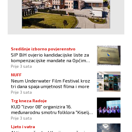
Središnje izborno povjerenstvo
SIP BiH ovjerio kandidacijske liste za
kompenzacijske mandate na Općim
izborima 2026
Prije 3 sata
NUFF
Neum Underwater Film Festival kroz
tri dana spaja umjetnost filma i more
Prije 3 sata
Trg kneza Radoje
KUD "Izvor 08" organizira 16.
međunarodnu smotru folklora "Kiseljak
2026"
Prije 3 sata
Ljeto i vatra