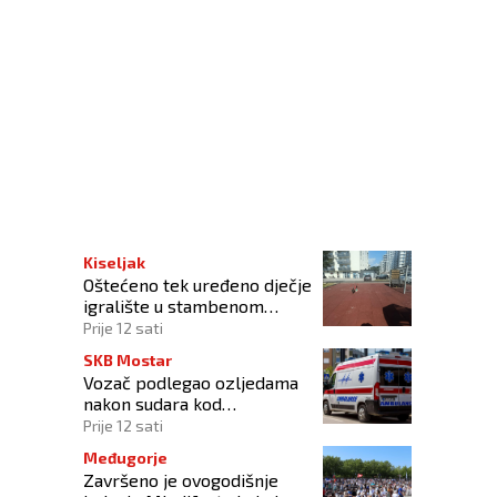
ne crkve u Lepenici
Kiseljak
Oštećeno tek uređeno dječje
igralište u stambenom
naselju
Prije 12 sati
SKB Mostar
Vozač podlegao ozljedama
nakon sudara kod
Tomislavgrada
Prije 12 sati
Međugorje
Završeno je ovogodišnje