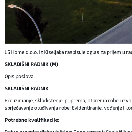
LS Home d.o.o. iz Kiseljaka raspisuje oglas za prijem u r
SKLADIŠNI RADNIK (M)
Opis poslova:
SKLADIŠNI RADNIK
Preuzimanje, skladištenje, priprema, otprema robe i izvo
sprječavanje otuđivanja robe; Evidentiranje, vođenje i ko
Potrebne kvalifikacije:
Dobre organizacijske vještine; Odgovornost; Snalažljivos