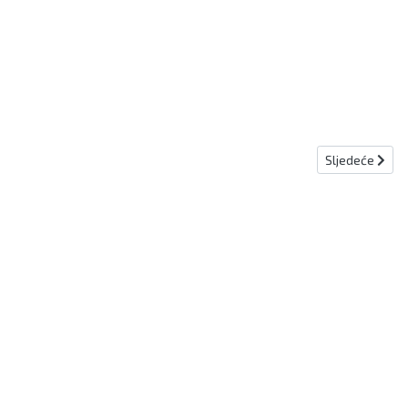
Sljedeći člana
Sljedeće