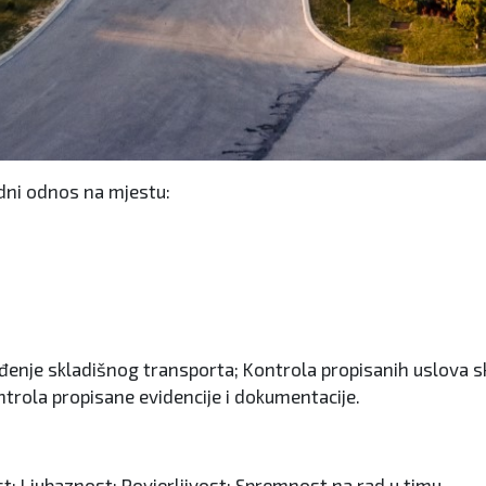
adni odnos na mjestu:
đenje skladišnog transporta; Kontrola propisanih uslova sk
ntrola propisane evidencije i dokumentacije.
t; Ljubaznost; Povjerljivost; Spremnost na rad u timu.