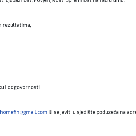
m rezultatima,
nku i odgovornosti
shomefin@gmail.com
ili se javiti u sjedište poduzeća na adr