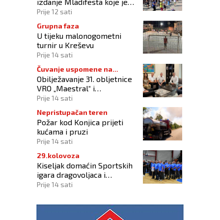
izdanje Mladifesta koje je
okupilo mlade iz 73 zemlje
Prije 12 sati
svijeta
Grupna faza
U tijeku malonogometni
turnir u Kreševu
Prije 14 sati
Čuvanje uspomene na
Obilježavanje 31. obljetnice
branitelje
VRO „Maestral“ i
oslobođenja Jajca uz
Prije 14 sati
pokroviteljstvo HNS-a BiH
Nepristupačan teren
Požar kod Konjica prijeti
kućama i pruzi
Prije 14 sati
29.kolovoza
Kiseljak domaćin Sportskih
igara dragovoljaca i
veterana HVO-a ŽSB i Dana
Prije 14 sati
branitelja