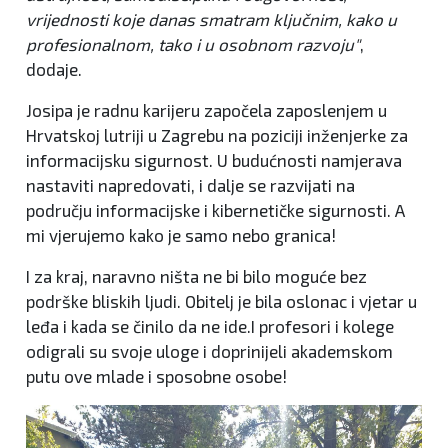
vrijednosti koje danas smatram ključnim, kako u
profesionalnom, tako i u osobnom razvoju"
,
dodaje.
Josipa je radnu karijeru započela zaposlenjem u
Hrvatskoj lutriji u Zagrebu na poziciji inženjerke za
informacijsku sigurnost. U budućnosti namjerava
nastaviti napredovati, i dalje se razvijati na
području informacijske i kibernetičke sigurnosti. A
mi vjerujemo kako je samo nebo granica!
I za kraj, naravno ništa ne bi bilo moguće bez
podrške bliskih ljudi. Obitelj je bila oslonac i vjetar u
leđa i kada se činilo da ne ide.I profesori i kolege
odigrali su svoje uloge i doprinijeli akademskom
putu ove mlade i sposobne osobe!