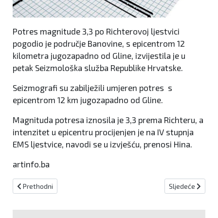
Potres magnitude 3,3 po Richterovoj ljestvici
pogodio je područje Banovine, s epicentrom 12
kilometra jugozapadno od Gline, izvijestila je u
petak Seizmološka služba Republike Hrvatske.
Seizmografi su zabilježili umjeren potres s
epicentrom 12 km jugozapadno od Gline.
Magnituda potresa iznosila je 3,3 prema Richteru, a
intenzitet u epicentru procijenjen je na IV stupnja
EMS ljestvice, navodi se u izvješću, prenosi Hina.
artinfo.ba
Prethodni članak: Potpisani ugovori o dodjeli sredstava za projekt
Sljedeći članak:
Prethodni
Sljedeće