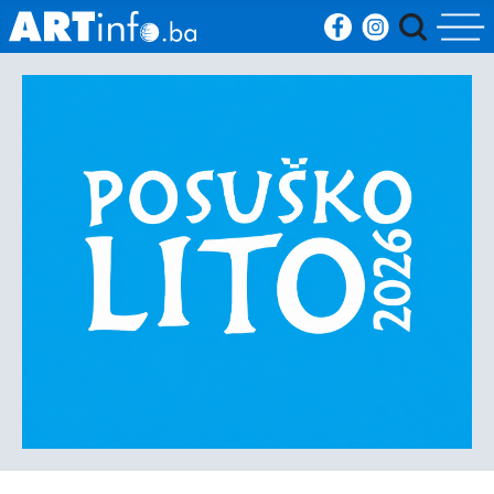
Početna
Vijesti
Sport
Kultura
Crna
kronika
Politika
Zanimljivosti