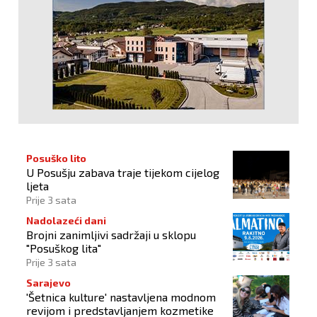
Posuško lito
U Posušju zabava traje tijekom cijelog
ljeta
Prije 3 sata
Nadolazeći dani
Brojni zanimljivi sadržaji u sklopu
"Posuškog lita"
Prije 3 sata
Sarajevo
'Šetnica kulture' nastavljena modnom
revijom i predstavljanjem kozmetike