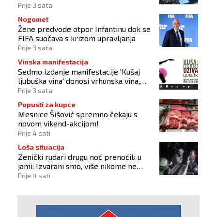
Prije 3 sata
Nogomet
Žene predvode otpor Infantinu dok se
FIFA suočava s krizom upravljanja
Prije 3 sata
Vinska manifestacija
Sedmo izdanje manifestacije 'Kušaj
ljubuška vina' donosi vrhunska vina,
gastronomiju i glazbu
Prije 3 sata
Popusti za kupce
Mesnice Šišović spremno čekaju s
novom vikend-akcijom!
Prije 4 sati
Loša situacija
Zenički rudari drugu noć prenoćili u
jami: Izvarani smo, više nikome ne
vjerujemo
Prije 4 sati