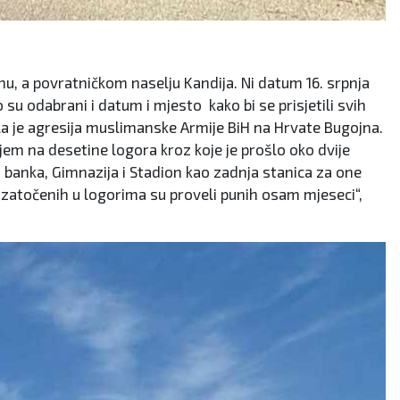
ogu
 a povratničkom naselju Kandija. Ni datum 16. srpnja
su odabrani i datum i mjesto kako bi se prisjetili svih
ela je agresija muslimanske Armije BiH na Hrvate Bugojna.
jem na desetine logora kroz koje je prošlo oko dvije
Bh banka, Gimnazija i Stadion kao zadnja stanica za one
d zatočenih u logorima su proveli punih osam mjeseci“,