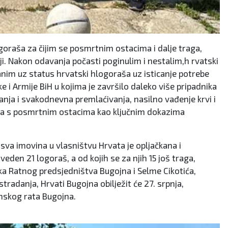
logoraša za čijim se posmrtnim ostacima i dalje traga,
ji. Nakon odavanja počasti poginulim i nestalim,h rvatski
nim uz status hrvatski hlogoraša uz isticanje potrebe
 i Armije BiH u kojima je završilo daleko više pripadnika
vanja i svakodnevna premlaćivanja, nasilno vađenje krvi i
bnica s posmrtnim ostacima kao ključnim dokazima
 sva imovina u vlasništvu Hrvata je opljačkana i
eden 21 logoraš, a od kojih se za njih 15 još traga,
ka Ratnog predsjedništva Bugojna i Selme Cikotića,
radanja, Hrvati Bugojna obilježit će 27. srpnja,
inskog rata Bugojna.