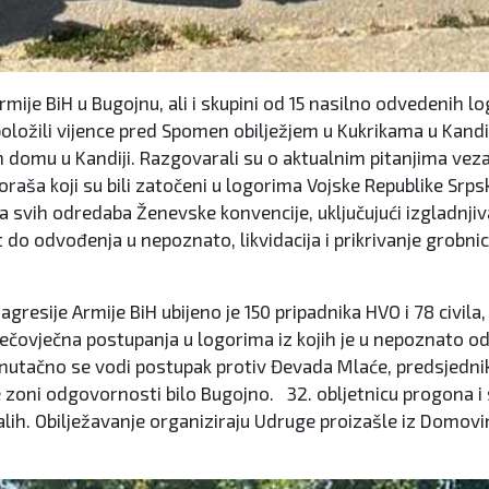
Armije BiH u Bugojnu, ali i skupini od 15 nasilno odvedenih 
položili vijence pred Spomen obilježjem u Kukrikama u Kandi
 domu u Kandiji. Razgovarali su o aktualnim pitanjima veza
aša koji su bili zatočeni u logorima Vojske Republike Srpske
ja svih odredaba Ženevske konvencije, uključujući izgladnji
tit do odvođenja u nepoznato, likvidacija i prikrivanje gro
resije Armije BiH ubijeno je 150 pripadnika HVO i 78 civila,
nečovječna postupanja u logorima iz kojih je u nepoznato odv
enutačno se vodi postupak protiv Đevada Mlaće, predsjedni
 zoni odgovornosti bilo Bugojno. 32. obljetnicu progona i st
alih. Obilježavanje organiziraju Udruge proizašle iz Domov