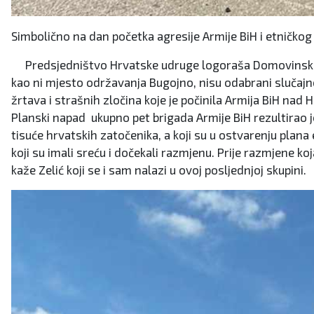
Simbolično na dan početka agresije Armije BiH i etnič
Predsjedništvo Hrvatske udruge logoraša Domovinskog ra
kao ni mjesto održavanja Bugojno, nisu odabrani slučajno
žrtava i strašnih zločina koje je počinila Armija BiH na
Planski napad ukupno pet brigada Armije BiH rezultirao j
tisuće hrvatskih zatočenika, a koji su u ostvarenju plana 
koji su imali sreću i dočekali razmjenu. Prije razmjene k
kaže Zelić koji se i sam nalazi u ovoj posljednjoj skupini.