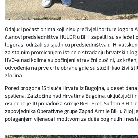
Odajući počast onima koji nisu preživjeli torture logora 
članovi predsjedništva HULDR u BiH zapalili su svijeće i 
logoraši održali su sjednicu predsjedništva u Hrvatskom
za stalnim promicanjem istine o stradanju hrvatskih logor
HVO-a nad kojima su počinjeni stravični zločini, uz kršen
odvođenja na prve crte obrane gdje su služili kao živi š
zločina.
Pored progona 15 tisuća Hrvata iz Bugojna, u deset dana ag
spaljena. Za zločine nad Hrvatima Bugojna, uključujući i 
osuđeno je 10 pripadnika Armije BiH . Pred Sudom BiH tr
zapovjednika Operativne grupe Zapad Armije BiH u čijoj je
polaganjem vijenaca i molitvom za duše poginulih i nest