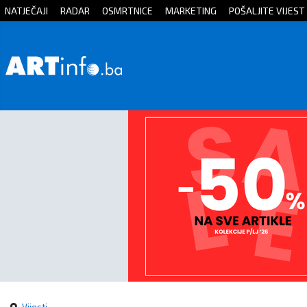
NATJEČAJI
RADAR
OSMRTNICE
MARKETING
POŠALJITE VIJEST
Početna
Vijesti
Sport
Kultura
Crna
kronika
Politika
Zanimljivosti