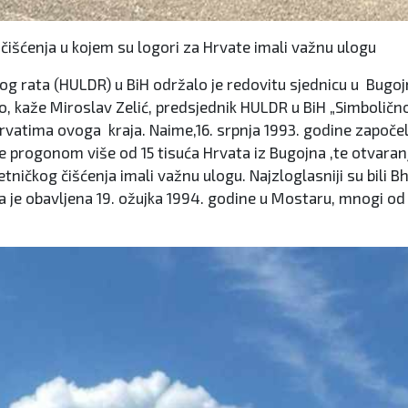
kog čišćenja u kojem su logori za Hrvate imali važnu ul
ta (HULDR) u BiH održalo je redovitu sjednicu u Bugojnu,
, kaže Miroslav Zelić, predsjednik HULDR u BiH „Simbolično 
d Hrvatima ovoga kraja. Naime,16. srpnja 1993. godine započ
e progonom više od 15 tisuća Hrvata iz Bugojna ,te otvaran
etničkog čišćenja imali važnu ulogu. Najzloglasniji su bili 
oja je obavljena 19. ožujka 1994. godine u Mostaru, mnogi o