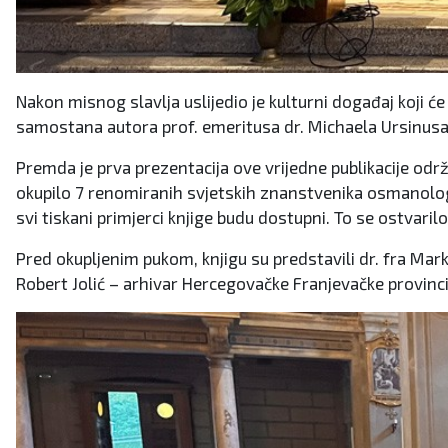
Nakon misnog slavlja uslijedio je kulturni događaj koji 
samostana autora prof. emeritusa dr. Michaela Ursinusa 
Premda je prva prezentacija ove vrijedne publikacije od
okupilo 7 renomiranih svjetskih znanstvenika osmanolog
svi tiskani primjerci knjige budu dostupni. To se ostvaril
Pred okupljenim pukom, knjigu su predstavili dr. fra Mark
Robert Jolić – arhivar Hercegovačke Franjevačke provincij