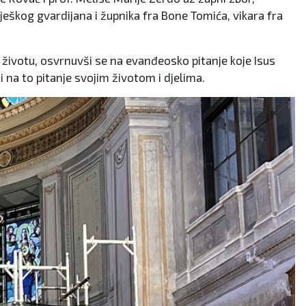
ješkog gvardijana i župnika fra Bone Tomića, vikara fra
 životu, osvrnuvši se na evanđeosko pitanje koje Isus
i na to pitanje svojim životom i djelima.