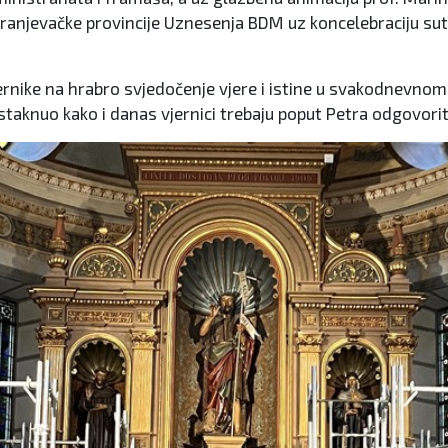
 franjevačke provincije Uznesenja BDM uz koncelebraciju sut
jernike na hrabro svjedočenje vjere i istine u svakodnevnom
e istaknuo kako i danas vjernici trebaju poput Petra odgovorit