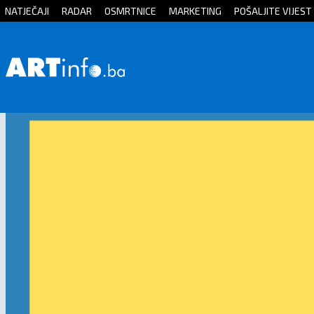
NATJEČAJI
RADAR
OSMRTNICE
MARKETING
POŠALJITE VIJEST
Početna
Vijesti
Sport
Kultura
Crna
kronika
Politika
Zanimljivosti