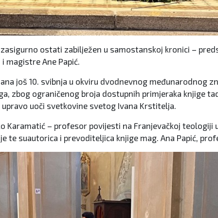
će zasigurno ostati zabilježen u samostanskoj kronici – pre
i magistre Ane Papić.
ržana još 10. svibnja u okviru dvodnevnog međunarodnog zn
a, zbog ograničenog broja dostupnih primjeraka knjige tad
o upravo uoči svetkovine svetog Ivana Krstitelja.
o Karamatić – profesor povijesti na Franjevačkoj teologiji u
e te suautorica i prevoditeljica knjige mag. Ana Papić, prof