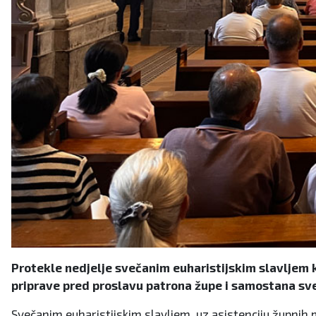
Protekle nedjelje svečanim euharistijskim slavljem k
priprave pred proslavu patrona župe i samostana svet
Svečanim euharistijskim slavljem, uz asistenciju župnih 