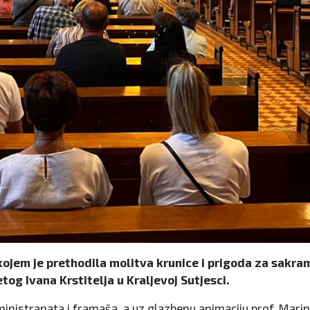
ojem je prethodila molitva krunice i prigoda za sakram
og Ivana Krstitelja u Kraljevoj Sutjesci.
ministranata i framaša, a uz glazbenu animaciju prof. Marin