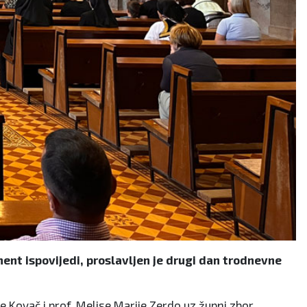
ent ispovijedi, proslavljen je drugi dan trodnevne
e Kovač i prof. Melise Marije Zerdo uz župni zbor,