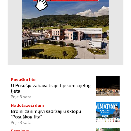
Posuško lito
U Posušju zabava traje tijekom cijelog
ljeta
Prije 3 sata
Nadolazeći dani
Brojni zanimljivi sadržaji u sklopu
"Posuškog lita"
Prije 3 sata
Sarajevo