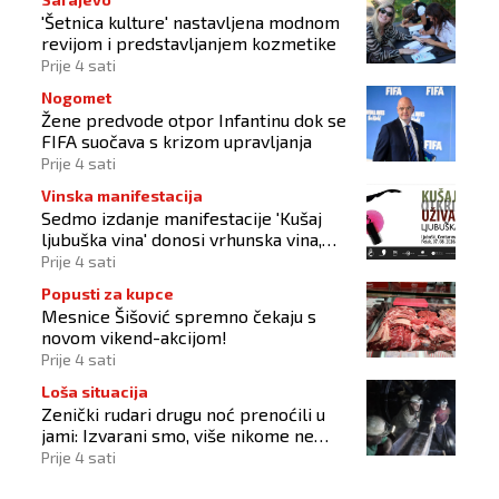
'Šetnica kulture' nastavljena modnom
revijom i predstavljanjem kozmetike
Prije 4 sati
Nogomet
Žene predvode otpor Infantinu dok se
FIFA suočava s krizom upravljanja
Prije 4 sati
Vinska manifestacija
Sedmo izdanje manifestacije 'Kušaj
ljubuška vina' donosi vrhunska vina,
gastronomiju i glazbu
Prije 4 sati
Popusti za kupce
Mesnice Šišović spremno čekaju s
novom vikend-akcijom!
Prije 4 sati
Loša situacija
Zenički rudari drugu noć prenoćili u
jami: Izvarani smo, više nikome ne
vjerujemo
Prije 4 sati