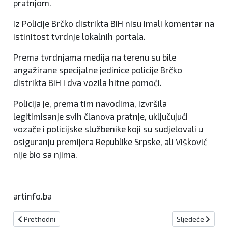
pratnjom.
Iz Policije Brčko distrikta BiH nisu imali komentar na
istinitost tvrdnje lokalnih portala.
Prema tvrdnjama medija na terenu su bile
angažirane specijalne jedinice policije Brčko
distrikta BiH i dva vozila hitne pomoći.
Policija je, prema tim navodima, izvršila
legitimisanje svih članova pratnje, uključujući
vozače i policijske službenike koji su sudjelovali u
osiguranju premijera Republike Srpske, ali Višković
nije bio sa njima.
artinfo.ba
Prethodni članak: HELEN DORON Kiseljak domaćin nacionalnog nat
Sljedeći članak
Prethodni
Sljedeće