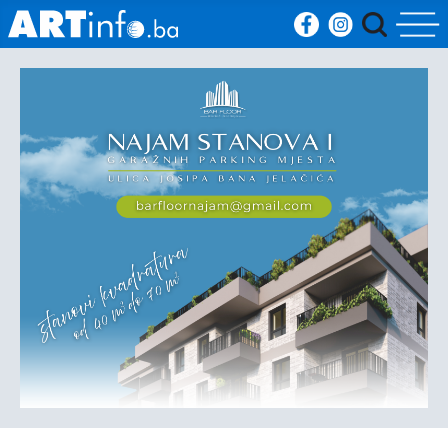
Početna
Vijesti
Sport
Kultura
Crna
kronika
Politika
Zanimljivosti