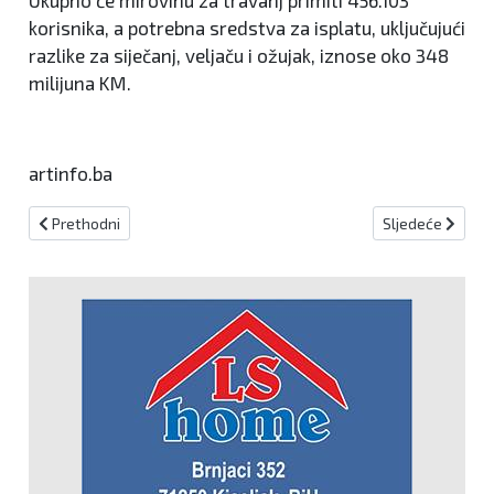
korisnika, a potrebna sredstva za isplatu, uključujući
razlike za siječanj, veljaču i ožujak, iznose oko 348
milijuna KM.
artinfo.ba
Prethodni članak: Večernjakov pečat: Evo tko je nominiran iz Sred
Sljedeći članak:
Prethodni
Sljedeće