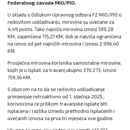
Federalnog zavoda MIO/PIO.
U skladu s Odlukom Upravnog odbora FZ MIO/PIO o
redovitom usklađivanju, mirovine su uvećane za
4,49 posto. Tako najniža mirovina iznosi 599,28
KM, zajamčena 715,21 KM, dok je najviša ograničena
na iznos od pet najnižih mirovina i iznosi 2.996,40
KM.
Prosječna mirovina korisnika samostalne mirovine,
kojih je u isplati za travanj ukupno 370.273, iznosi
759,36 KM.
S obzirom na to da se redovito usklađivanje
primjenjuje retroaktivno od 1. siječnja 2025.,
korisnicima će prilikom travanjske isplate biti
isplaćena i razlika između prethodno isplaćenih i
uvećanih iznosa za prva tri mjeseca ove godine.
Ukupno će mirovinu za travanj primiti 456.103