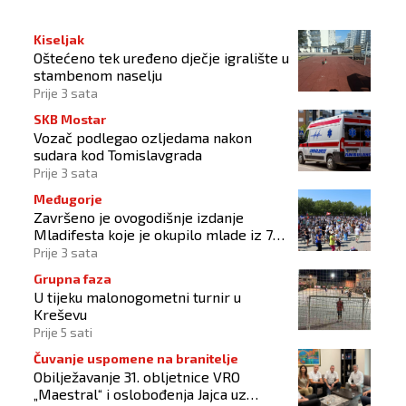
Kiseljak
Oštećeno tek uređeno dječje igralište u
stambenom naselju
Prije 3 sata
SKB Mostar
Vozač podlegao ozljedama nakon
sudara kod Tomislavgrada
Prije 3 sata
Međugorje
Završeno je ovogodišnje izdanje
Mladifesta koje je okupilo mlade iz 73
zemlje svijeta
Prije 3 sata
Grupna faza
U tijeku malonogometni turnir u
Kreševu
Prije 5 sati
Čuvanje uspomene na branitelje
Obilježavanje 31. obljetnice VRO
„Maestral“ i oslobođenja Jajca uz