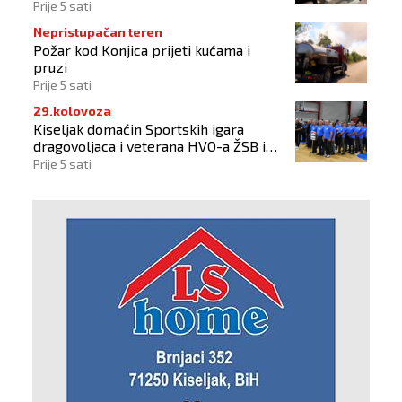
pokroviteljstvo HNS-a BiH
Prije 5 sati
Nepristupačan teren
Požar kod Konjica prijeti kućama i
pruzi
Prije 5 sati
29.kolovoza
Kiseljak domaćin Sportskih igara
dragovoljaca i veterana HVO-a ŽSB i
Dana branitelja
Prije 5 sati