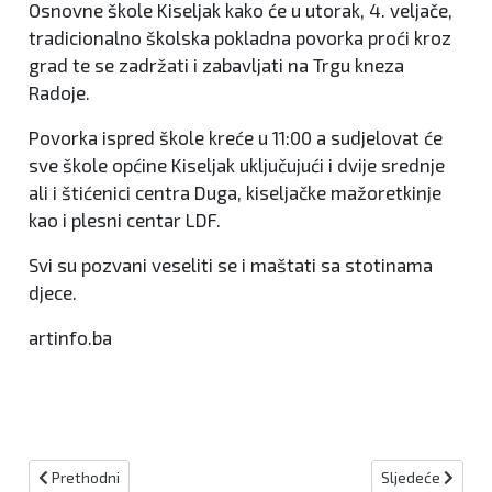
Osnovne škole Kiseljak kako će u utorak, 4. veljače,
tradicionalno školska pokladna povorka proći kroz
grad te se zadržati i zabavljati na Trgu kneza
Radoje.
Povorka ispred škole kreće u 11:00 a sudjelovat će
sve škole općine Kiseljak uključujući i dvije srednje
ali i štićenici centra Duga, kiseljačke mažoretkinje
kao i plesni centar LDF.
Svi su pozvani veseliti se i maštati sa stotinama
djece.
artinfo.ba
Prethodni članak: FOJNICA Konačno će biti raspisan javni poziv 
Sljedeći članak:
Prethodni
Sljedeće