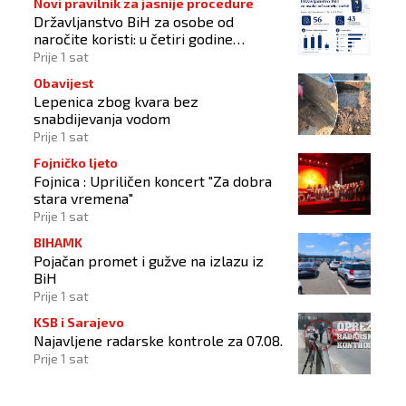
Novi pravilnik za jasnije procedure
Državljanstvo BiH za osobe od
naročite koristi: u četiri godine
odobrena 43 zahtjeva
Prije 1 sat
Obavijest
Lepenica zbog kvara bez
snabdijevanja vodom
Prije 1 sat
Fojničko ljeto
Fojnica : Upriličen koncert "Za dobra
stara vremena"
Prije 1 sat
BIHAMK
Pojačan promet i gužve na izlazu iz
BiH
Prije 1 sat
KSB i Sarajevo
Najavljene radarske kontrole za 07.08.
Prije 1 sat