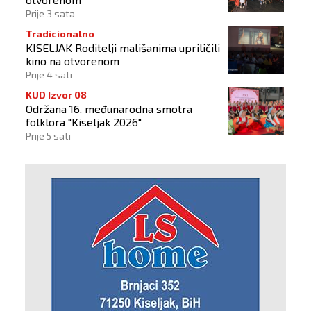
Prije 3 sata
Tradicionalno
KISELJAK Roditelji mališanima upriličili
kino na otvorenom
Prije 4 sati
KUD Izvor 08
Održana 16. međunarodna smotra
folklora "Kiseljak 2026"
Prije 5 sati