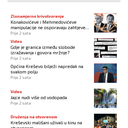
Zlonamjerno krivotvorenje
Konakovićeve i Mehmedovićeve
manipulacije ne osporavaju zahtjeve
Hrvata
Prije 2 sata
Video
Gdje je granica između slobode
izražavanja i govora mržnje?
Prije 2 sata
Općina Kreševo bilježi napredak na
svakom polju
Prije 2 sata
Video
Jajce nudi više od vodopada
Prije 2 sata
Druženja na otvorenom
Kreševski mališani uživali u kinu na
otvorenom