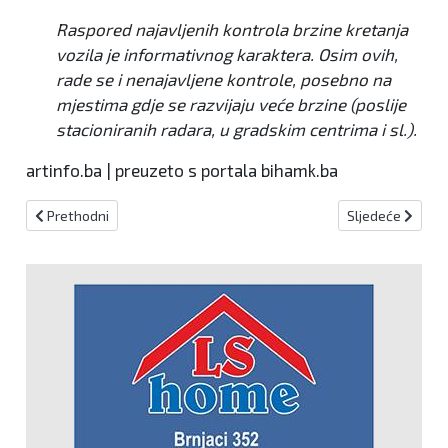
Raspored najavljenih kontrola brzine kretanja
vozila je informativnog karaktera. Osim ovih,
rade se i nenajavljene kontrole, posebno na
mjestima gdje se razvijaju veće brzine (poslije
stacioniranih radara, u gradskim centrima i sl.).
artinfo.ba | preuzeto s portala bihamk.ba
Prethodni članak: U većem dijelu Bosne i Hercegovine danas pret
Sljedeći članak
Prethodni
Sljedeće