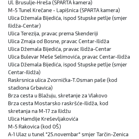
Ul. Brusulje-Hreša (SPARTA kamera)
M-5 Tunel Krečane - Lapišnica (SPARTA kamera)
Ulica Džemala Bijedića, ispod Stupske petlje (smjer
Ilidža-Centar)
Ulica Terezija, pravac prema Skenderiji
Ulica Zmaja od Bosne, pravac Centar-Ilidža
Ulica Džemala Bijedića, pravac Ilidža-Centar
Ulica Bulevar Meše Selimovića, pravac Centar-Ilidža
Ulica Džemala Bijedića, ispod Stupske petlje (smjer
Centar-Ilidža)
Raskrsnica ulica Zvornička-T.Osman paše (kod
stadiona Grbavica)
Brza cesta u Blažuju, skretanje za Vlakovo
Brza cesta Mostarsko raskršće-Ilidža, kod
skretanja na M-17 za Ilidžu
Ulica Hamdije Kreševljakovića
M-5 Rakovica (kod OŠ)
A-1 Ulaz u tunel "25.novembar" smjer Tarčin-Zenica