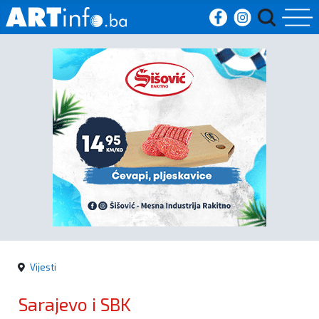
Početna
Vijesti
Sport
Kultura
Crna
kronika
Vijesti
Politika
Sarajevo i SBK
Zanimljivosti