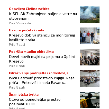
Obavijest Civilne zaštite
KISELJAK Zabranjeno paljenje vatre na
otvorenom
Prije 55 minute
Uskoro početak rada
Kreševo dobiva stanicu za monitoring
kvalitete zraka
Prije 7 sati
Podrška mladim obiteljima
Devet novih majki na prijemu u Općini
Kreševo
Prije 8 sati
Istraživanje podrijetla i rodoslovlja
Ivica Petrović predstavio knjigu 'Naša
priča - Petrovići iz sela Ravan u
Busovači'
Prije 8 sati
Španjolska tvrtka
Glovo od ponedjeljka prestao
poslovati u BiH
Prije 8 sati