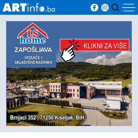
Početna
Vijesti
Sport
Kultura
Crna
kronika
Politika
Zanimljivosti