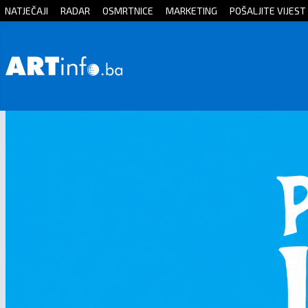
NATJEČAJI
RADAR
OSMRTNICE
MARKETING
POŠALJITE VIJEST
Početna
Vijesti
Sport
Kultura
Crna
kronika
Politika
Zanimljivosti