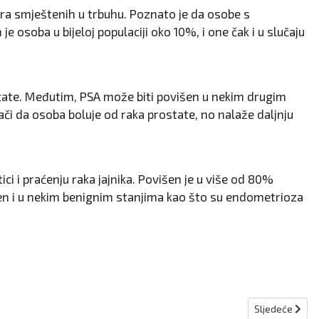
ora smještenih u trbuhu. Poznato je da osobe s
soba u bijeloj populaciji oko 10%, i one čak i u slučaju
ostate. Međutim, PSA može biti povišen u nekim drugim
ači da osoba boluje od raka prostate, no nalaže daljnju
ci i praćenju raka jajnika. Povišen je u više od 80%
šen i u nekim benignim stanjima kao što su endometrioza
Sljedeći članak
Sljedeće