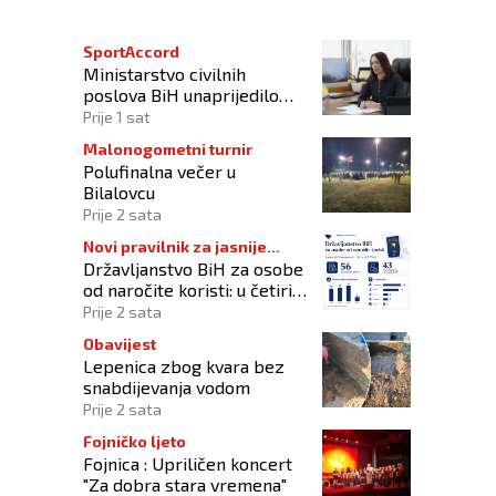
SportAccord
Ministarstvo civilnih
poslova BiH unaprijedilo
sustav registracije sportskih
Prije 1 sat
organizacija
Malonogometni turnir
Polufinalna večer u
Bilalovcu
Prije 2 sata
Novi pravilnik za jasnije
Državljanstvo BiH za osobe
procedure
od naročite koristi: u četiri
godine odobrena 43
Prije 2 sata
zahtjeva
Obavijest
Lepenica zbog kvara bez
snabdijevanja vodom
Prije 2 sata
Fojničko ljeto
Fojnica : Upriličen koncert
"Za dobra stara vremena"