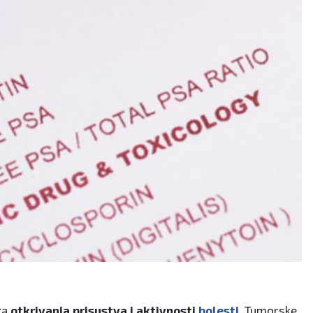
 za
otkrivanja prisustva i aktivnosti
bolesti
. Tumorske