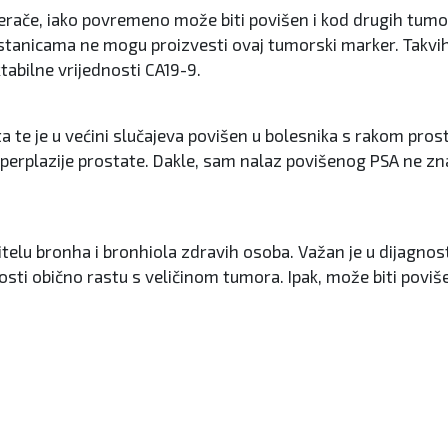
šterače, iako povremeno može biti povišen i kod drugih tum
icama ne mogu proizvesti ovaj tumorski marker. Takvih je o
tabilne vrijednosti CA19-9.
tata te je u većini slučajeva povišen u bolesnika s rakom pr
hiperplazije prostate. Dakle, sam nalaz povišenog PSA ne zn
itelu bronha i bronhiola zdravih osoba. Važan je u dijagnosti
osti obično rastu s veličinom tumora. Ipak, može biti povi