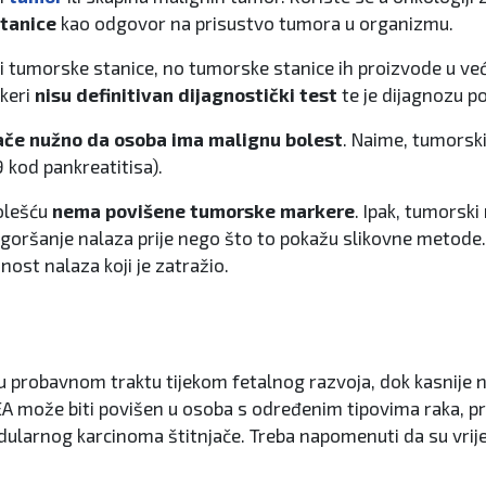
stanice
kao odgovor na prisustvo tumora u organizmu.
tumorske stanice, no tumorske stanice ih proizvode u većoj
keri
nisu definitivan dijagnostički test
te je dijagnozu p
ače nužno da osoba ima malignu bolest
. Naime, tumorski
 kod pankreatitisa).
olešću
nema povišene tumorske markere
. Ipak, tumorski
ogoršanje nalaza prije nego što to pokažu slikovne metode.
nost nalaza koji je zatražio.
 probavnom traktu tijekom fetalnog razvoja, dok kasnije nj
CEA može biti povišen u osoba s određenim tipovima raka, p
i medularnog karcinoma štitnjače. Treba napomenuti da su vr