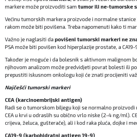
markere
može proizvoditi sam
tumor ili ne-tumorske 
Većinu tumorskih markera proizvode i normalne stanice i 
rakom može biti povišena. Treba napomenuti kako ti mar
​Važno je naglasiti da
povišeni tumorski markeri ne zn
PSA može biti povišen kod hiperplazije prostate, a CA19-9
Također je moguće i da bolesnik s aktivnom malignom b
njihovom analizom može predvidjeti povrat bolesti ili p
prepustiti iskusnom onkologu koji će znati procijeniti važ
​Najčešći tumorski markeri
CEA (karcinoembrijski antigen)
Radi se o tumorskom biljegu koji se normalno proizvodi u
CEA u krvi u odraslih su obično vrlo niske (2-4 ng/ml). 
crijeva, želuca, gušterače), ali i kod raka pluća, dojke 
CA19-9
(karbohidratni antigen 19-9)