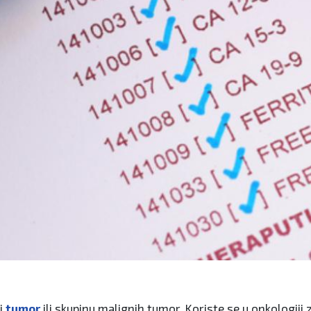
ni
tumor
ili skupinu malignih tumor. Koriste se u onkologiji