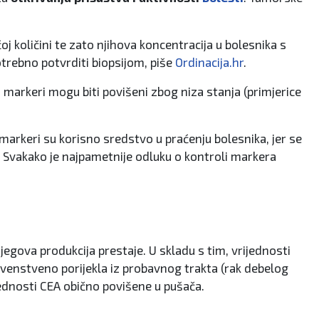
 količini te zato njihova koncentracija u bolesnika s
otrebno potvrditi biopsijom, piše
Ordinacija.hr
.
 markeri mogu biti povišeni zbog niza stanja (primjerice
 markeri su korisno sredstvo u praćenju bolesnika, jer se
 Svakako je najpametnije odluku o kontroli markera
egova produkcija prestaje. U skladu s tim, vrijednosti
rvenstveno porijekla iz probavnog trakta (rak debelog
ijednosti CEA obično povišene u pušača.