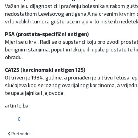
Važan je u dijagnostici i praćenju bolesnika s rakom gu
nedostatkom Lewisovog antigena A na crvenim krvnim stan
vrlo velikih tumora gušterače imaju vrlo niske ili nedetek
PSA (prostata-specifični antigen)
Mjeri se u krvi. Radi se o supstanci koju proizvodi pros
benignim stanjima, poput infekcije ili upale prostate te 
obradu.
CA125 (karcinomski antigen 125)
Otkriven je 1984. godine, a pronađen je u tkivu fetusa, ep
slučajeva kod seroznog ovarijalnog karcinoma, a vrijedn
te upala jajnika i jajovoda.
artinfo.ba
0
Prethodni članak: Najavljene radarske kontrole za 15.11.2024.
Prethodni