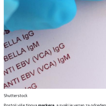
Shutterstock
Postoji više tipova
markera
, a svaki je vezan za određe