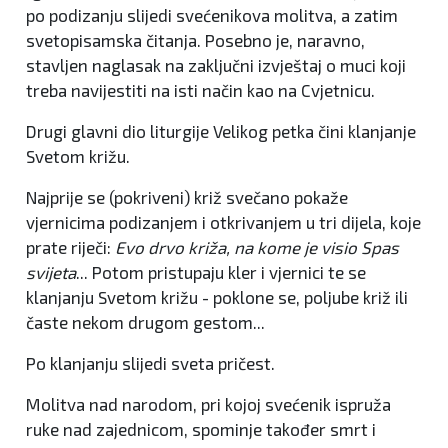
po podizanju slijedi svećenikova molitva, a zatim
svetopisamska čitanja. Posebno je, naravno,
stavljen naglasak na zaključni izvještaj o muci koji
treba navijestiti na isti način kao na Cvjetnicu.
Drugi glavni dio liturgije Velikog petka čini klanjanje
Svetom križu.
Najprije se (pokriveni) križ svečano pokaže
vjernicima podizanjem i otkrivanjem u tri dijela, koje
prate riječi:
Evo drvo križa, na kome je visio Spas
svijeta
... Potom pristupaju kler i vjernici te se
klanjanju Svetom križu - poklone se, poljube križ ili
časte nekom drugom gestom...
Po klanjanju slijedi sveta pričest.
Molitva nad narodom, pri kojoj svećenik ispruža
ruke nad zajednicom, spominje također smrt i