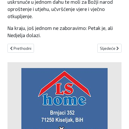
uskrsnuće u jednom dahu te moli za Božji narod
oproštenje i utjehu, učvršćenje vjere i vječno
otkupljenje.
Na kraju, još jednom ne zaboravimo: Petak je, ali
Nedjelja dolazi.
Prethodni članak: Što je post, a što nemrs?
Sljedeći članak:
Prethodni
Sljedeće