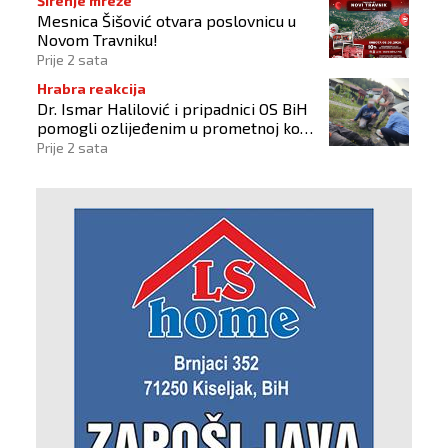
Širenje mreže
Mesnica Šišović otvara poslovnicu u
Novom Travniku!
Prije 2 sata
Hrabra reakcija
Dr. Ismar Halilović i pripadnici OS BiH
pomogli ozlijeđenim u prometnoj kod
Busovače!
Prije 2 sata