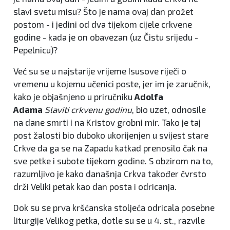
slavi svetu misu? Što je nama ovaj dan prožet
postom - i jedini od dva tijekom cijele crkvene
godine - kada je on obavezan (uz Čistu srijedu -
Pepelnicu)?
Već su se u najstarije vrijeme Isusove riječi o
vremenu u kojemu učenici poste, jer im je zaručnik,
kako je objašnjeno u priručniku
Adolfa
Adama
Slaviti crkvenu godinu
, bio uzet, odnosile
na dane smrti i na Kristov grobni mir. Tako je taj
post žalosti bio duboko ukorijenjen u svijest stare
Crkve da ga se na Zapadu katkad prenosilo čak na
sve petke i subote tijekom godine. S obzirom na to,
razumljivo je kako današnja Crkva također čvrsto
drži Veliki petak kao dan posta i odricanja.
Dok su se prva kršćanska stoljeća odricala posebne
liturgije Velikog petka, dotle su se u 4. st., razvile