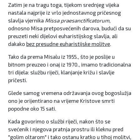
Zatim je na tragu toga, tijekom srednjeg vijeka
nastala najprije iz vrlo jednostavnog pričesnog
slavlja vjernika
Missa praesanctificatorum
,
odnosno Misa pretposvećenih darova, budući da su
preuzeti neki dijelovi euharistijskog slavlja, ali
dakako
bez presudne euharistijske molitve
.
Tako da prema Misalu iz 1955., što je poslije u
bitnom preuzeo i onaj iz 1970., imamo tradicionalna
tri dijela: službu riječi, klanjanje križu i slavlje
pričesti.
Glede samog vremena održavanja ovog bogoslužja
ono je orijentirano na vrijeme Kristove smrti
popodne oko 15 sati.
Kada govorimo o službi riječi, nakon što se
svećenik i njegova pratnja prostru ili kleknu pred
"golim oltarom" i tako ostanu kratko u tihoj molitvi,