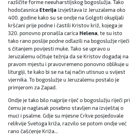
različite forme neeuharstijskog bogoslužja. Tako
hodočasnica
Eterija
izvještava iz Jeruzalema oko
400. godine kako su se ondje na Golgoti okupljali
kršćani prije podne i častili Kristov križ, kojega je
320. ponovno pronašla carica
Helena
, te su isto
tako rano poslije podne odlazili na bogoslužje riječi
s čitanjem povijesti muke. Tako se upravo u
Jeruzalemu očituje težnja da se Kristov događaj na
pravom mjestu i pravovremeno ponovno oblikuje u
liturgiji, te kako bi se na taj način utisnuo u svijest
vjernika. To bogoslužje u Jeruzalemu postalo je
primjerom za Zapad.
Ondje je tako bilo najprije riječ o bogoslužju riječi pri
čemu je naglasak posebno stavljen na izvještaj o
muci i psalme. Gdje su mjesne Crkve posjedovale
relikvije Svetoga križa, razvilo se potom ondje već
rano čašćenje Križa...