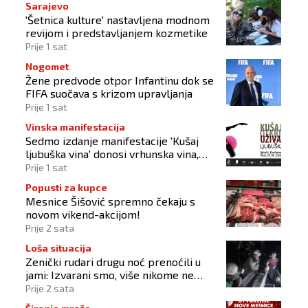
Sarajevo
'Šetnica kulture' nastavljena modnom
revijom i predstavljanjem kozmetike
Prije 1 sat
Nogomet
Žene predvode otpor Infantinu dok se
FIFA suočava s krizom upravljanja
Prije 1 sat
Vinska manifestacija
Sedmo izdanje manifestacije 'Kušaj
ljubuška vina' donosi vrhunska vina,
gastronomiju i glazbu
Prije 1 sat
Popusti za kupce
Mesnice Šišović spremno čekaju s
novom vikend-akcijom!
Prije 2 sata
Loša situacija
Zenički rudari drugu noć prenoćili u
jami: Izvarani smo, više nikome ne
vjerujemo
Prije 2 sata