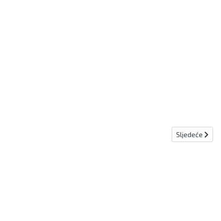
Sljedeći člana
Sljedeće