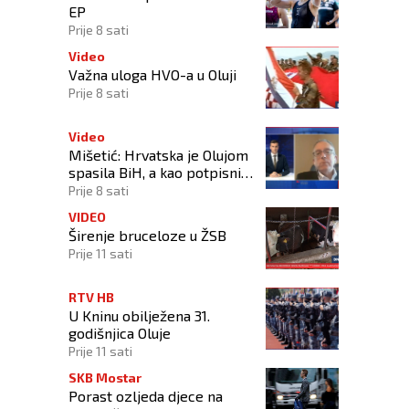
EP
Prije 8 sati
Video
Važna uloga HVO-a u Oluji
Prije 8 sati
Video
Mišetić: Hrvatska je Olujom
spasila BiH, a kao potpisnica
Daytona ima puno pravo
Prije 8 sati
štititi hrvatski narod
VIDEO
Širenje bruceloze u ŽSB
Prije 11 sati
RTV HB
U Kninu obilježena 31.
godišnjica Oluje
Prije 11 sati
SKB Mostar
Porast ozljeda djece na