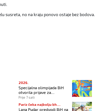
uti.
elu susreta, no na kraju ponovo ostaje bez bodova.
2026.
Specijalna olimpijada BiH
otvorila prijave za
Nacionalne inkluzivne igre
Prije 7 sati
Pariz čeka najbolju bh.
Lana Pudar predvodi BiH na
plivačicu