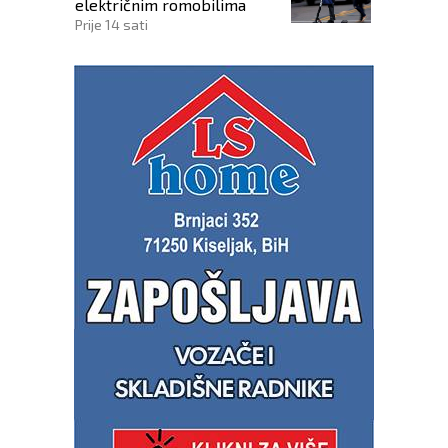
električnim romobilima
Prije 14 sati