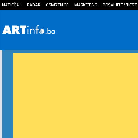
NATJEČAJI
RADAR
OSMRTNICE
MARKETING
POŠALJITE VIJEST
Početna
Vijesti
Sport
Kultura
Crna
kronika
Politika
Zanimljivosti