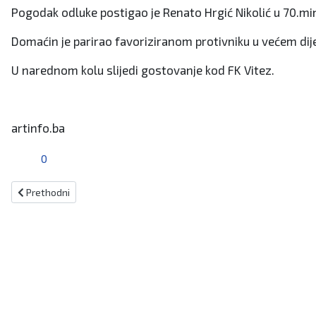
Pogodak odluke postigao je Renato Hrgić Nikolić u 70.min
Domaćin je parirao favoriziranom protivniku u većem dij
U narednom kolu slijedi gostovanje kod FK Vitez.
artinfo.ba
0
Prethodni članak: Iznenađenje NK Kiseljak za vjernog navijača
Prethodni