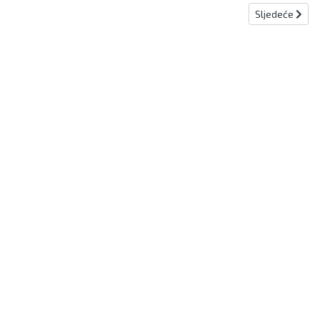
Sljedeći člana
Sljedeće