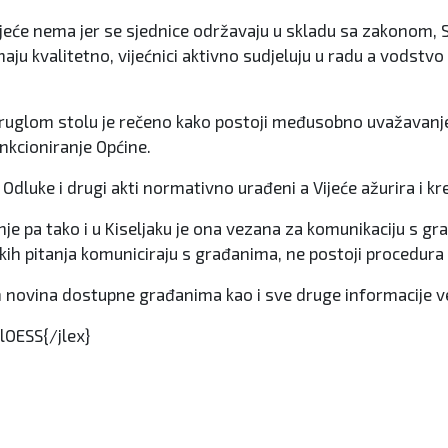
jeće nema jer se sjednice održavaju u skladu sa zakonom, S
maju kvalitetno, vijećnici aktivno sudjeluju u radu a vodst
a okruglom stolu je rečeno kako postoji međusobno uvažavan
nkcioniranje Općine.
su Odluke i drugi akti normativno urađeni a Vijeće ažurira i
nje pa tako i u Kiseljaku je ona vezana za komunikaciju s gr
kih pitanja komuniciraju s građanima, ne postoji procedura 
h novina dostupne građanima kao i sve druge informacije ve
lOESS{/jlex}