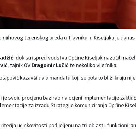
o njihovog terenskog ureda u Travniku, u Kiseljaku je danas
adžić
, dok su ispred vodstva Općine Kiseljak nazočili nače
vić
, tajnik OV
Dragomir Lučić
te nekoliko vijećnika.
pović kazavši da u mandatu koji se polako bliži kraju nije
i je svoju procjenu bazirao na ocjeni implementacije zaklju
ementacije za izradu Strategije komuniciranja Općine Kiselj
iterija učinkovitosti podijeljenu na tri oblasti: funkcionir