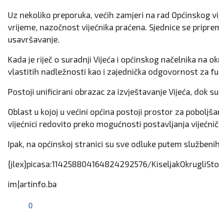
Uz nekoliko preporuka, većih zamjeri na rad Općinskog vi
vrijeme, nazočnost vijećnika praćena. Sjednice se pripre
usavršavanje.
Kada je riječ o suradnji Vijeća i općinskog načelnika n
vlastitih nadležnosti kao i zajednička odgovornost za fu
Postoji unificirani obrazac za izvještavanje Vijeća, dok 
Oblast u kojoj u većini općina postoji prostor za poboljša
vijećnici redovito preko mogućnosti postavljanja vijećnič
Ipak, na općinskoj stranici su sve odluke putem službeni
{jlex}picasa:114258804164824292576/KiseljakOkrugliSto
im|artinfo.ba
0