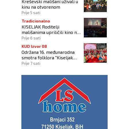
Kreševski mališani uživali u
kinu na otvorenom
Prije 5 sati
Tradicionalno
KISELJAK Roditelji
mališanima upriličili kino na
otvorenom
Prije 6 sati
KUD Izvor 08
Održana 16. međunarodna
smotra folklora "Kiseljak
2026"
Prije 7 sati