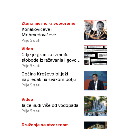
Zlonamjerno krivotvorenje
Konakovićeve i
Mehmedovićeve
manipulacije ne osporavaju
Prije 5 sati
zahtjeve Hrvata
Video
Gdje je granica između
slobode izražavanja i govora
mržnje?
Prije 5 sati
Općina Kreševo bilježi
napredak na svakom polju
Prije 5 sati
Video
Jajce nudi više od vodopada
Prije 5 sati
Druženja na otvorenom