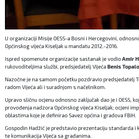
U organizaciji Misije OESS-a Bosni i Hercegovini, odnosn
Općinskog vijeća Kiseljak u mandatu 2012.-2016.
Ispred spomenute organizacije sastanak je vodio
Amir H
rukovoditeljima službi, predsjedatelj Vijeća
Benis Topalo
Nazočne je na samom početku pozdravio predsjedatelj Tola
radom Vijeća ali i suradnjom s načelnikom.
Upravo sličnu ocjenu odnosno zaključak dao je i OESS, koj
provođenja nadzora Općinskog vijeća Kiseljak; ocjeni impl
oblastima koje je definirao Savez općina i gradova FBiH.
Gospodin Hadžić je predstavio prezentaciju standarda i kr
te komunikacija Vijeća sa građanima.