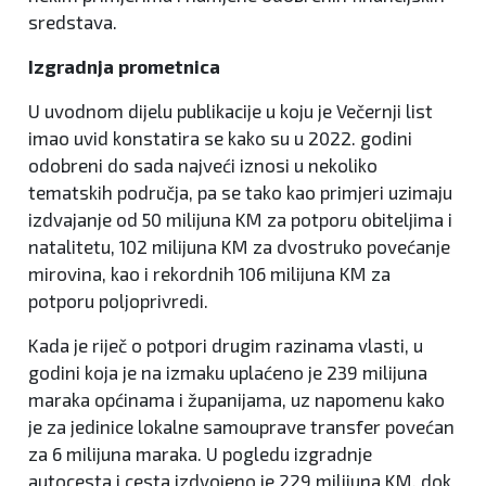
sredstava.
Izgradnja prometnica
U uvodnom dijelu publikacije u koju je Večernji list
imao uvid konstatira se kako su u 2022. godini
odobreni do sada najveći iznosi u nekoliko
tematskih područja, pa se tako kao primjeri uzimaju
izdvajanje od 50 milijuna KM za potporu obiteljima i
natalitetu, 102 milijuna KM za dvostruko povećanje
mirovina, kao i rekordnih 106 milijuna KM za
potporu poljoprivredi.
Kada je riječ o potpori drugim razinama vlasti, u
godini koja je na izmaku uplaćeno je 239 milijuna
maraka općinama i županijama, uz napomenu kako
je za jedinice lokalne samouprave transfer povećan
za 6 milijuna maraka. U pogledu izgradnje
autocesta i cesta izdvojeno je 229 milijuna KM, dok