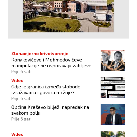
Zlonamjerno krivotvorenje
Konakovićeve i Mehmedovićeve
manipulacije ne osporavaju zahtjeve
Hrvata
Prije 6 sati
Video
Gdje je granica između slobode
izražavanja i govora mržnje?
Prije 6 sati
Općina Kreševo bilježi napredak na
svakom polju
Prije 6 sati
Video