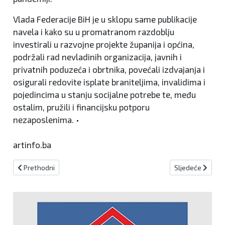
Vlada Federacije BiH je u sklopu same publikacije
navela i kako su u promatranom razdoblju
investirali u razvojne projekte županija i općina,
podržali rad nevladinih organizacija, javnih i
privatnih poduzeća i obrtnika, povećali izdvajanja i
osigurali redovite isplate braniteljima, invalidima i
pojedincima u stanju socijalne potrebe te, među
ostalim, pružili i financijsku potporu
nezaposlenima. •
artinfo.ba
Prethodni članak: Sunčano uz malu do umjerenu oblačnost
Sljedeći članak
Prethodni
Sljedeće