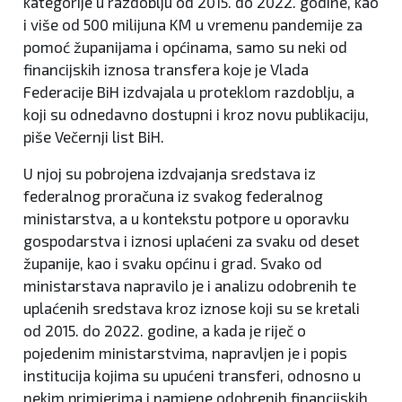
kategorije u razdoblju od 2015. do 2022. godine, kao
i više od 500 milijuna KM u vremenu pandemije za
pomoć županijama i općinama, samo su neki od
financijskih iznosa transfera koje je Vlada
Federacije BiH izdvajala u proteklom razdoblju, a
koji su odnedavno dostupni i kroz novu publikaciju,
piše Večernji list BiH.
U njoj su pobrojena izdvajanja sredstava iz
federalnog proračuna iz svakog federalnog
ministarstva, a u kontekstu potpore u oporavku
gospodarstva i iznosi uplaćeni za svaku od deset
županije, kao i svaku općinu i grad. Svako od
ministarstava napravilo je i analizu odobrenih te
uplaćenih sredstava kroz iznose koji su se kretali
od 2015. do 2022. godine, a kada je riječ o
pojedenim ministarstvima, napravljen je i popis
institucija kojima su upućeni transferi, odnosno u
nekim primjerima i namjene odobrenih financijskih