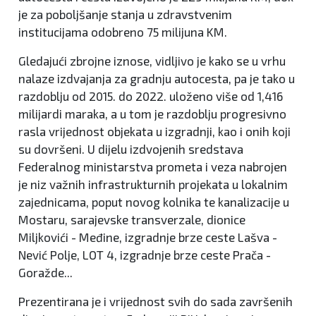
je za poboljšanje stanja u zdravstvenim
institucijama odobreno 75 milijuna KM.
Gledajući zbrojne iznose, vidljivo je kako se u vrhu
nalaze izdvajanja za gradnju autocesta, pa je tako u
razdoblju od 2015. do 2022. uloženo više od 1,416
milijardi maraka, a u tom je razdoblju progresivno
rasla vrijednost objekata u izgradnji, kao i onih koji
su dovršeni. U dijelu izdvojenih sredstava
Federalnog ministarstva prometa i veza nabrojen
je niz važnih infrastrukturnih projekata u lokalnim
zajednicama, poput novog kolnika te kanalizacije u
Mostaru, sarajevske transverzale, dionice
Miljkovići - Međine, izgradnje brze ceste Lašva -
Nević Polje, LOT 4, izgradnje brze ceste Prača -
Goražde...
Prezentirana je i vrijednost svih do sada završenih