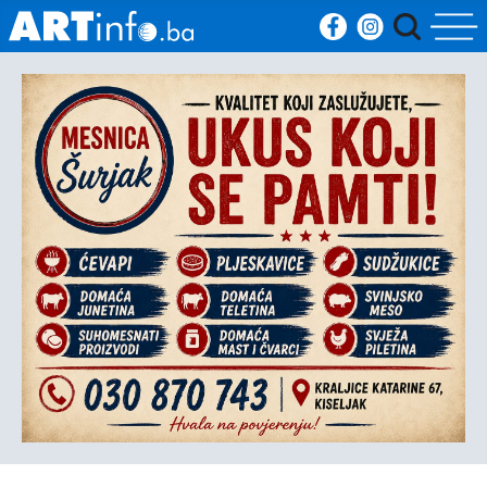
Početna
Vijesti
Sport
Kultura
Crna
kronika
Politika
Zanimljivosti