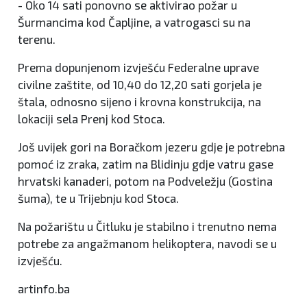
- Oko 14 sati ponovno se aktivirao požar u
Šurmancima kod Čapljine, a vatrogasci su na
terenu.
Prema dopunjenom izvješću Federalne uprave
civilne zaštite, od 10,40 do 12,20 sati gorjela je
štala, odnosno sijeno i krovna konstrukcija, na
lokaciji sela Prenj kod Stoca.
Još uvijek gori na Boračkom jezeru gdje je potrebna
pomoć iz zraka, zatim na Blidinju gdje vatru gase
hrvatski kanaderi, potom na Podveležju (Gostina
šuma), te u Trijebnju kod Stoca.
Na požarištu u Čitluku je stabilno i trenutno nema
potrebe za angažmanom helikoptera, navodi se u
izvješću.
artinfo.ba