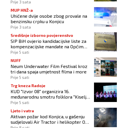
Konjica
Prije 3 sata
MUP HNŽ-a
Uhićene dvije osobe zbog provale na
benzinsku crpku u Konjicu
Prije 3 sata
Središnje izborno povjerenstvo
SIP BiH ovjerio kandidacijske liste za
kompenzacijske mandate na Općim
izborima 2026
Prije 5 sati
NUFF
Neum Underwater Film Festival kroz
tri dana spaja umjetnost filma i more
Prije 5 sati
Trg kneza Radoje
KUD "Izvor 08" organizira 16.
međunarodnu smotru folklora "Kiseljak
2026"
Prije 5 sati
Ljeto i vatra
Aktivan požar kod Konjica, u gašenju
sudjelovali Air Tractor i helikopter OS-
a BiH
Prije 8 sati