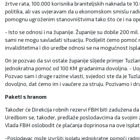
žrtve rata, 100.000 korisnika braniteljskih naknada te 10.
politika, ali vas uvjeravam da u ekonomskom smislu radim
pomognu ugroženim stanovništvima tako što će i na općin
- Isto se odnosi i na županije. Županije su dobile 200 mi
sami ne mogu savladati situaciju. Podijelit ćemo pomoć 
invaliditetima i dio uredbe odnosi se na mogućnost ispla
On je pozvao da svi ostale županije slijede primjer Tuzl
jednokratna pomoć od 100 KM građanima dovoljna. - Uopće n
Pozvao sam i druge razine vlasti, svjedoci ste da je Tuz
dovoljno, dat ćemo im i vaučere za struju. Pozivamo i dru
Paketi s hranom
Također će Direkcija robnih rezervi FBiH biti zadužena 
Uredbom se, također, predlaže poslodavcima da svojim za
Vlada FBiH oslobodit će plaćanja doprinosa na ove ispla
-
Poslodavac može izvršiti isplatu jednokratne pomoći radniku,