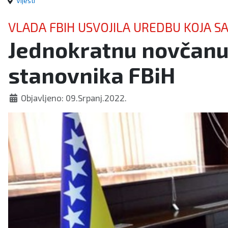
Vijesti
VLADA FBIH USVOJILA UREDBU KOJA 
Jednokratnu novčanu
CIJENA
stanovnika FBiH
Objavljeno: 09.Srpanj.2022.