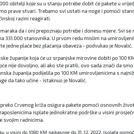
000 obitelji koje su u stanju potrebe dobit će pakete u vrij
o prave stvari. Trebamo svi ustati na noge i pomoći stanovn
skoj razini reagirati.
l. maraka da i oni prepoznaju potrebe i donesu mjere. Svi s
na 331.000 stanovnika. U prvom redu mislim na umirovljenik
te jedne plaće bez plaćanja obaveza - podvukao je Novalić.
anske županije koja će uz srpanjske mirovine dobiti po 100 
ije dovoljno, ali ako ste pratili, ovo sada znači da smo pov
lanska županija podijelila po 100 KM umirovljenicima s najn
ge da tako učine - istaknuo je Novalić.
da preko Crvenog križa osigura pakete pomoći osnovnih živo
poslenicima isplate jednokratne podrške u visini prosječne 
te svojim radnicima.
 u visini do 1080 KM najkasnije do 31. 12. 2022. Isplata pomoći 