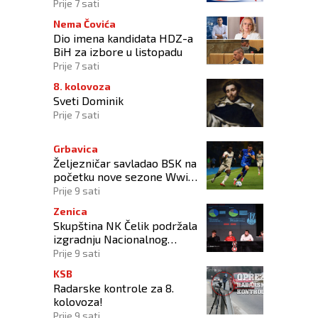
Europske unije 2028.–2034.
Prije 7 sati
Nema Čovića
Dio imena kandidata HDZ-a
BiH za izbore u listopadu
Prije 7 sati
8. kolovoza
Sveti Dominik
Prije 7 sati
Grbavica
Željezničar savladao BSK na
početku nove sezone Wwin
lige BiH
Prije 9 sati
Zenica
Skupština NK Čelik podržala
izgradnju Nacionalnog
stadiona
Prije 9 sati
KSB
Radarske kontrole za 8.
kolovoza!
Prije 9 sati