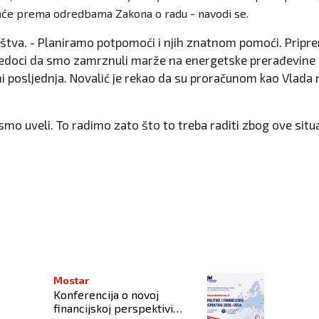
aće prema odredbama Zakona o radu - navodi se.
štva. - Planiramo potpomoći i njih znatnom pomoći. Priprem
 svjedoci da smo zamrznuli marže na energetske prerađevin
i ni posljednja. Novalić je rekao da su proračunom kao Vlada 
 smo uveli. To radimo zato što to treba raditi zbog ove situ
Mostar
Konferencija o novoj
financijskoj perspektivi