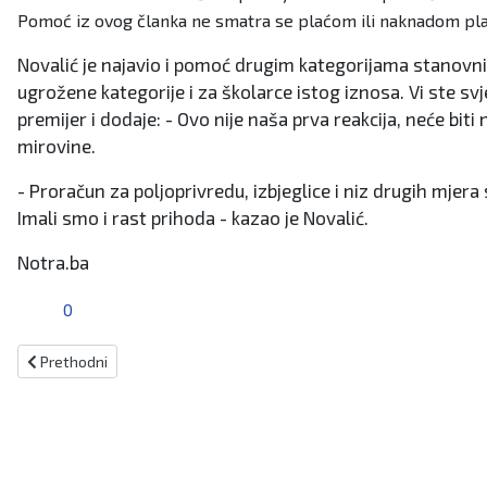
Pomoć iz ovog članka ne smatra se plaćom ili naknadom pl
Novalić je najavio i pomoć drugim kategorijama stanovni
ugrožene kategorije i za školarce istog iznosa. Vi ste
premijer i dodaje: - Ovo nije naša prva reakcija, neće bit
mirovine.
- Proračun za poljoprivredu, izbjeglice i niz drugih mjera
Imali smo i rast prihoda - kazao je Novalić.
Notra.ba
0
Prethodni članak: Jutros u BiH oblačno vrijeme s kišom
Prethodni