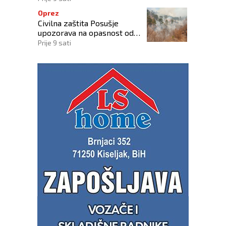
Oprez
Civilna zaštita Posušje
upozorava na opasnost od
požara na Blidinju
Prije 9 sati