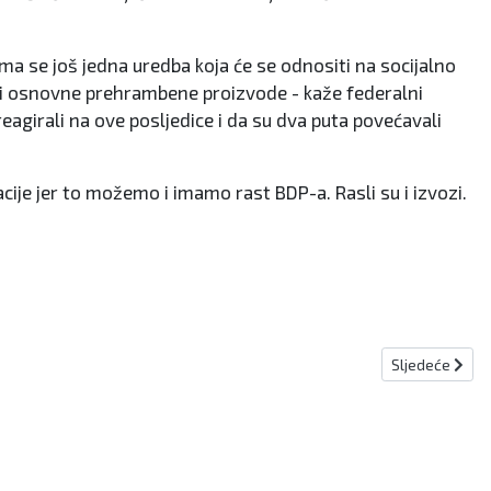
a se još jedna uredba koja će se odnositi na socijalno
e i osnovne prehrambene proizvode - kaže federalni
reagirali na ove posljedice i da su dva puta povećavali
acije jer to možemo i imamo rast BDP-a. Rasli su i izvozi.
Sljedeći člana
Sljedeće