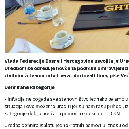
Vlada Federacije Bosne i Hercegovine usvojila je Ur
Uredbom se određuje novčana podrška umirovljenicima
civilnim žrtvama rata i neratnim invalidima, piše Veče
Definirane kategorije
- Inflacija ne pogađa sve stanovništvo jednako pa smo u pr
situacija i ovo možemo uraditi jer su nam rasli prihodi, iz
kategorije dobiju novčanu pomoć u iznosu od 100 KM.
Uredba definira isplatu jednokratnih pomoći u iznosu od 