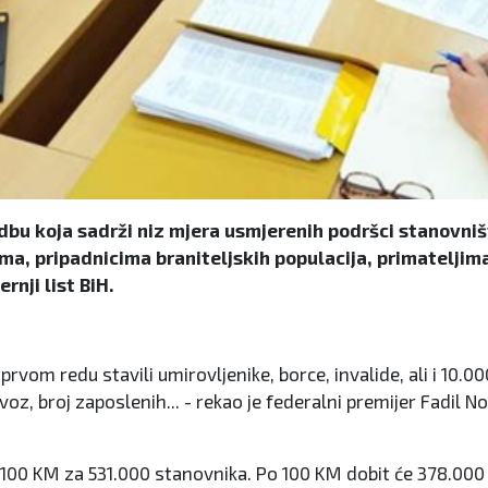
edbu koja sadrži niz mjera usmjerenih podršci stanovn
, pripadnicima braniteljskih populacija, primateljim
rnji list BiH.
vom redu stavili umirovljenike, borce, invalide, ali i 10.000
voz, broj zaposlenih... - rekao je federalni premijer Fadil No
100 KM za 531.000 stanovnika. Po 100 KM dobit će 378.000 u