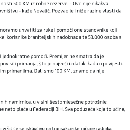
ednosti 500 KM iz robne rezerve. - Ovo nije nikakva
ištvu - kaže Novalić. Pozvao je i niže razine vlasti da
e moramo uhvatiti za ruke i pomoći one stanovnike koji
e, korisnike braniteljskih nadoknada te 53.000 osoba s
KM jednokratne pomoći. Premijer ne smatra da je
isili primanja, što je najveći izdatak ikada u povijesti.
ižim primanjima. Dali smo 100 KM, znamo da nije
tnih namirnica, u visini šestomjesečne potrošnje.
neto plaće u Federaciji BiH. Sva poduzeća koja to učine,
vršit će se isključivo na transakcijske račune radnika.