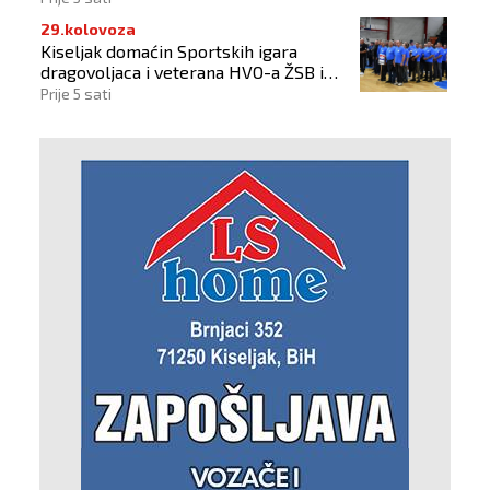
29.kolovoza
Kiseljak domaćin Sportskih igara
dragovoljaca i veterana HVO-a ŽSB i
Dana branitelja
Prije 5 sati