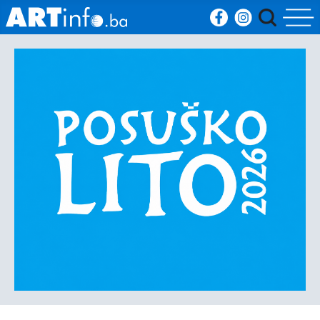
Početna
Vijesti
Sport
Kultura
Crna
kronika
Politika
Zanimljivosti