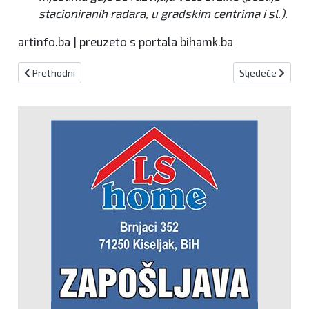
stacioniranih radara, u gradskim centrima i sl.).
artinfo.ba | preuzeto s portala bihamk.ba
Prethodni članak: Jednokratnu novčanu pomoć od 100 KM dobit će
Sljedeći članak:
Prethodni
Sljedeće