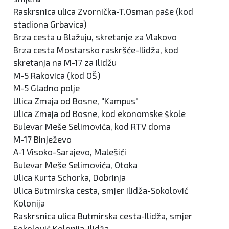
Raskrsnica ulica Zvornička-T.Osman paše (kod
stadiona Grbavica)
Brza cesta u Blažuju, skretanje za Vlakovo
Brza cesta Mostarsko raskršće-Ilidža, kod
skretanja na M-17 za Ilidžu
M-5 Rakovica (kod OŠ)
M-5 Gladno polje
Ulica Zmaja od Bosne, "Kampus"
Ulica Zmaja od Bosne, kod ekonomske škole
Bulevar Meše Selimovića, kod RTV doma
M-17 Binježevo
A-1 Visoko-Sarajevo, Malešići
Bulevar Meše Selimovića, Otoka
Ulica Kurta Schorka, Dobrinja
Ulica Butmirska cesta, smjer Ilidža-Sokolović
Kolonija
Raskrsnica ulica Butmirska cesta-Ilidža, smjer
Sokolović Kolonija-Ilidža