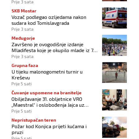
Prije 3 sata
SKB Mostar
Vozač podlegao ozljedama nakon
sudara kod Tomislavgrada
Prije 3 sata
Međugorje
Završeno je ovogodišnje izdanje
Mladifesta koje je okupilo mlade iz 73
zemlje svijeta
Prije 3 sata
Grupna faza
U tijeku malonogometni turnir u
Kreševu
Prije 5 sati
Čuvanje uspomene na branitelje
Obilježavanje 31. obljetnice VRO
„Maestral“ i oslobođenja Jajca uz
pokroviteljstvo HNS-a BiH
Prije 5 sati
Nepristupačan teren
Požar kod Konjica prijeti kućama i
pruzi
Prije 5 sati