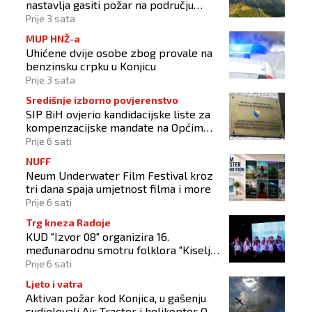
nastavlja gasiti požar na području
Konjica
Prije 3 sata
MUP HNŽ-a
Uhićene dvije osobe zbog provale na
benzinsku crpku u Konjicu
Prije 3 sata
Središnje izborno povjerenstvo
SIP BiH ovjerio kandidacijske liste za
kompenzacijske mandate na Općim
izborima 2026
Prije 6 sati
NUFF
Neum Underwater Film Festival kroz
tri dana spaja umjetnost filma i more
Prije 6 sati
Trg kneza Radoje
KUD "Izvor 08" organizira 16.
međunarodnu smotru folklora "Kiseljak
2026"
Prije 6 sati
Ljeto i vatra
Aktivan požar kod Konjica, u gašenju
sudjelovali Air Tractor i helikopter OS-