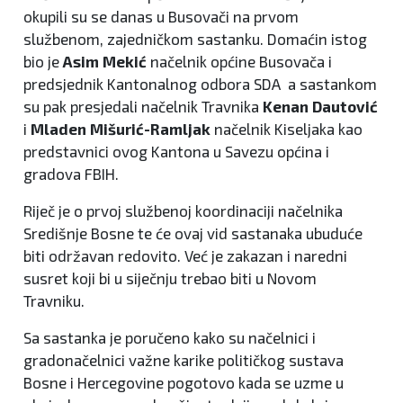
okupili su se danas u Busovači na prvom
službenom, zajedničkom sastanku. Domaćin istog
bio je
Asim Mekić
načelnik općine Busovača i
predsjednik Kantonalnog odbora SDA a sastankom
su pak presjedali načelnik Travnika
Kenan Dautović
i
Mladen Mišurić-Ramljak
načelnik Kiseljaka kao
predstavnici ovog Kantona u Savezu općina i
gradova FBIH.
Riječ je o prvoj službenoj koordinaciji načelnika
Središnje Bosne te će ovaj vid sastanaka ubuduće
biti održavan redovito. Već je zakazan i naredni
susret koji bi u siječnju trebao biti u Novom
Travniku.
Sa sastanka je poručeno kako su načelnici i
gradonačelnici važne karike političkog sustava
Bosne i Hercegovine pogotovo kada se uzme u