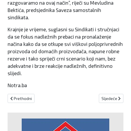
razgovaramo na ovaj način”, riječi su Mevludina
Bektića, predsjednika Saveza samostalnih
sindikata.
Krajnje je vrijeme, suglasni su Sindikati i stručnjaci
da se fokus nadležnih prebaci na pronalaženje
načina kako da se otkupe svi viškovi poljoprivrednih
proizvoda od domaćih proizvođača, napune robne
rezerve i tako spriječi crni scenario koji nam, bez
adekvatne i brze reakcije nadležnih, definitivno
slijedi.
Notra.ba
Prethodni članak: Potres magnitude 2.9 stupnjeva po Richteru zab
Sljedeći članak:
Prethodni
Sljedeće