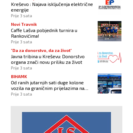
Kreševo : Najava isključenja električne
energije
Prije 3 sata
Novi Travnik
Caffe Lašva pobjednik turnira u
Rankovićima!
Prije 3 sata
"Da za donorstvo, da za život"
Javna tribina u Kreševu: Donorstvo
organa znači novu priliku za život
Prije 3 sata
BIHAMK
Od ranih jutarnjih sati duge kolone
vozila na graničnim prijelazima na
izlazu iz BiH
Prije 3 sata