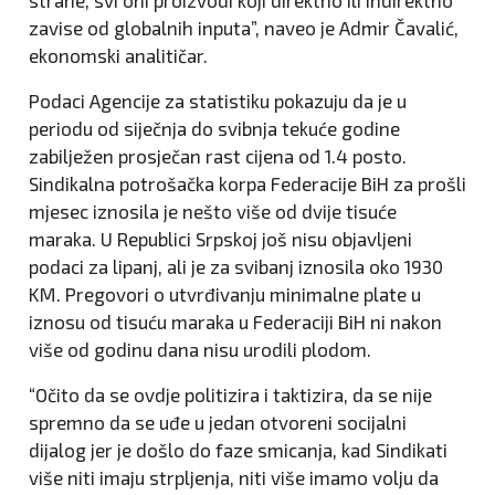
strane, svi oni proizvodi koji direktno ili indirektno
zavise od globalnih inputa”, naveo je Admir Čavalić,
ekonomski analitičar.
Podaci Agencije za statistiku pokazuju da je u
periodu od siječnja do svibnja tekuće godine
zabilježen prosječan rast cijena od 1.4 posto.
Sindikalna potrošačka korpa Federacije BiH za prošli
mjesec iznosila je nešto više od dvije tisuće
maraka. U Republici Srpskoj još nisu objavljeni
podaci za lipanj, ali je za svibanj iznosila oko 1930
KM. Pregovori o utvrđivanju minimalne plate u
iznosu od tisuću maraka u Federaciji BiH ni nakon
više od godinu dana nisu urodili plodom.
“Očito da se ovdje politizira i taktizira, da se nije
spremno da se uđe u jedan otvoreni socijalni
dijalog jer je došlo do faze smicanja, kad Sindikati
više niti imaju strpljenja, niti više imamo volju da