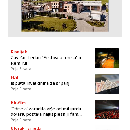
Kiseljak
Završni tjedan "Festivala tenisa" u
Remiru!
Prije 3 sata
FBiH
Isplata invalidnina za srpanj
Prije 3 sata
Hit-film
'Odiseja' zaradila više od milijardu
dolara, postala najuspješniji film
Christophera Nolana
Prije 3 sata
Utorak i srijeda