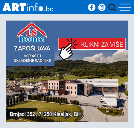
Početna
Vijesti
Sport
Kultura
Crna
kronika
Politika
Zanimljivosti