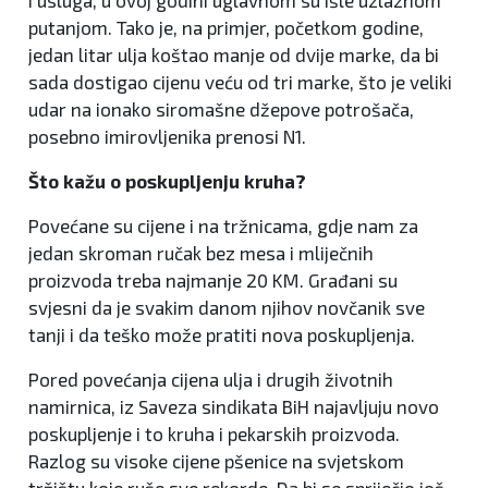
i usluga, u ovoj godini uglavnom su išle uzlaznom
putanjom. Tako je, na primjer, početkom godine,
jedan litar ulja koštao manje od dvije marke, da bi
sada dostigao cijenu veću od tri marke, što je veliki
udar na ionako siromašne džepove potrošača,
posebno imirovljenika prenosi N1.
Što kažu o poskupljenju kruha?
Povećane su cijene i na tržnicama, gdje nam za
jedan skroman ručak bez mesa i mliječnih
proizvoda treba najmanje 20 KM. Građani su
svjesni da je svakim danom njihov novčanik sve
tanji i da teško može pratiti nova poskupljenja.
Pored povećanja cijena ulja i drugih životnih
namirnica, iz Saveza sindikata BiH najavljuju novo
poskupljenje i to kruha i pekarskih proizvoda.
Razlog su visoke cijene pšenice na svjetskom