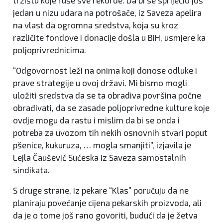
tržištu koje ruše sve rekorde. Da bi se spriječio još
jedan u nizu udara na potrošače, iz Saveza apelira
na vlast da ogromna sredstva, koja su kroz
različite fondove i donacije došla u BiH, usmjere ka
poljoprivrednicima.
“Odgovornost leži na onima koji donose odluke i
prave strategije u ovoj državi. Mi bismo mogli
uložiti sredstva da se ta obradiva površina počne
obrađivati, da se zasade poljoprivredne kulture koje
ovdje mogu da rastu i mislim da bi se onda i
potreba za uvozom tih nekih osnovnih stvari poput
pšenice, kukuruza, … mogla smanjiti”, izjavila je
Lejla Čaušević Sućeska iz Saveza samostalnih
sindikata.
S druge strane, iz pekare “Klas” poručuju da ne
planiraju povećanje cijena pekarskih proizvoda, ali
da je o tome još rano govoriti, budući da je žetva