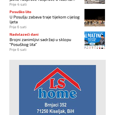
prostornog plana
Prije 4 sati
Posuško lito
U Posušju zabava traje tijekom cijelog
ljeta
Prije 6 sati
Nadolazeći dani
Brojni zanimljivi sadržaji u sklopu
"Posuškog lita"
Prije 6 sati