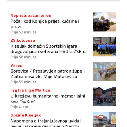
Nepristupačan teren
Požar kod Konjica prijeti kućama i
pruzi
Prije 53 minute
29.kolovoza
Kiseljak domaćin Sportskih igara
dragovoljaca i veterana HVO-a ŽSB i
Dana branitelja
Prije 56 minute
Vareš
Borovica / Proslavljen patron župe i
Zlatna misa vlč. Mije Matoševića
Prije 59 minute
Trg fra Grge Martića
U Kreševu humanitarno-memorijalni
kviz "ŠoKre"
Prije 4 sati
Općina Kiseljak
Napomena o trajanju javnog uvida i
javne rasprave rasprave o Nacrtu