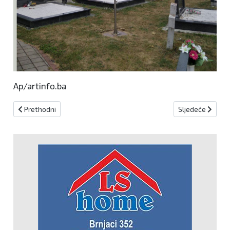
Ap/artinfo.ba
Prethodni članak: Brojna domaća i strana izaslanstva se poklonila 
Sljedeći članak
Prethodni
Sljedeće