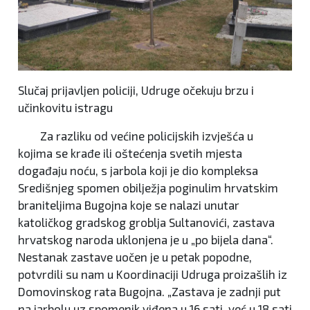
Slučaj prijavljen policiji, Udruge očekuju brzu i
učinkovitu istragu
Za razliku od većine policijskih izvješća u
kojima se krađe ili oštećenja svetih mjesta
događaju noću, s jarbola koji je dio kompleksa
Središnjeg spomen obilježja poginulim hrvatskim
braniteljima Bugojna koje se nalazi unutar
katoličkog gradskog groblja Sultanovići, zastava
hrvatskog naroda uklonjena je u „po bijela dana“.
Nestanak zastave uočen je u petak popodne,
potvrdili su nam u Koordinaciji Udruga proizašlih iz
Domovinskog rata Bugojna. „Zastava je zadnji put
na jarbolu uz spomenik viđena u 16 sati, već u 18 sati