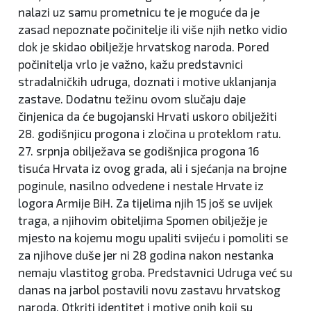
nalazi uz samu prometnicu te je moguće da je
zasad nepoznate počinitelje ili više njih netko vidio
dok je skidao obilježje hrvatskog naroda. Pored
počinitelja vrlo je važno, kažu predstavnici
stradalničkih udruga, doznati i motive uklanjanja
zastave. Dodatnu težinu ovom slučaju daje
činjenica da će bugojanski Hrvati uskoro obilježiti
28. godišnjicu progona i zločina u proteklom ratu.
27. srpnja obilježava se godišnjica progona 16
tisuća Hrvata iz ovog grada, ali i sjećanja na brojne
poginule, nasilno odvedene i nestale Hrvate iz
logora Armije BiH. Za tijelima njih 15 još se uvijek
traga, a njihovim obiteljima Spomen obilježje je
mjesto na kojemu mogu upaliti svijeću i pomoliti se
za njihove duše jer ni 28 godina nakon nestanka
nemaju vlastitog groba. Predstavnici Udruga već su
danas na jarbol postavili novu zastavu hrvatskog
naroda. Otkriti identitet i motive onih koji su