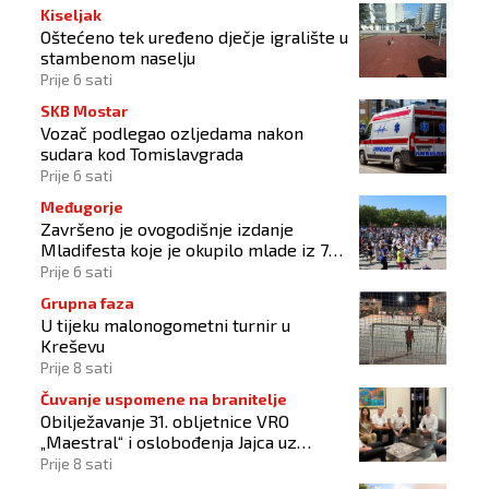
Kiseljak
Oštećeno tek uređeno dječje igralište u
stambenom naselju
Prije 6 sati
SKB Mostar
Vozač podlegao ozljedama nakon
sudara kod Tomislavgrada
Prije 6 sati
Međugorje
Završeno je ovogodišnje izdanje
Mladifesta koje je okupilo mlade iz 73
zemlje svijeta
Prije 6 sati
Grupna faza
U tijeku malonogometni turnir u
Kreševu
Prije 8 sati
Čuvanje uspomene na branitelje
Obilježavanje 31. obljetnice VRO
„Maestral“ i oslobođenja Jajca uz
pokroviteljstvo HNS-a BiH
Prije 8 sati