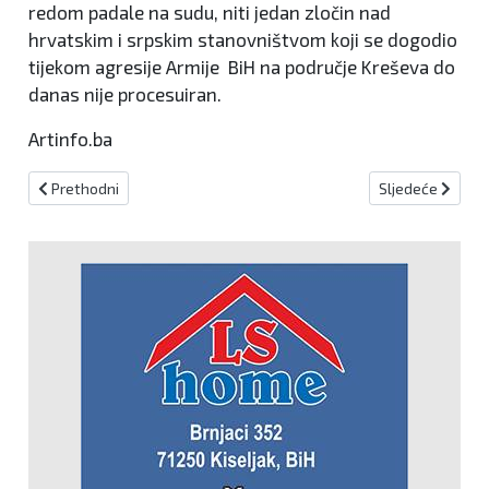
redom padale na sudu, niti jedan zločin nad
hrvatskim i srpskim stanovništvom koji se dogodio
tijekom agresije Armije BiH na područje Kreševa do
danas nije procesuiran.
Artinfo.ba
Prethodni članak: Sjednica Vijeća Udruge dragovoljaca i veterana
Sljedeći članak:
Prethodni
Sljedeće