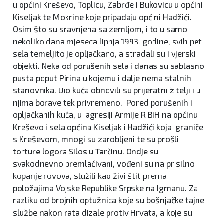
u općini Kreševo, Toplicu, Zabrđe i Bukovicu u općini
Kiseljak te Mokrine koje pripadaju općini Hadžići.
Osim što su sravnjena sa zemljom, i to u samo
nekoliko dana mjeseca lipnja 1993. godine, svih pet
sela temeljito je opljačkano, a stradali su i vjerski
objekti. Neka od porušenih sela i danas su sablasno
pusta poput Pirina u kojemu i dalje nema stalnih
stanovnika. Dio kuća obnovili su prijeratni žitelji i u
njima borave tek privremeno. Pored porušenih i
opljačkanih kuća, u agresiji Armije R BiH na općinu
Kreševo i sela općina Kiseljak i Hadžići koja graniče
s Kreševom, mnogi su zarobljeni te su prošli
torture logora Silos u Tarčinu. Ondje su
svakodnevno premlaćivani, vođeni su na prisilno
kopanje rovova, služili kao živi štit prema
položajima Vojske Republike Srpske na Igmanu. Za
razliku od brojnih optužnica koje su bošnjačke tajne
službe nakon rata dizale protiv Hrvata, a koje su