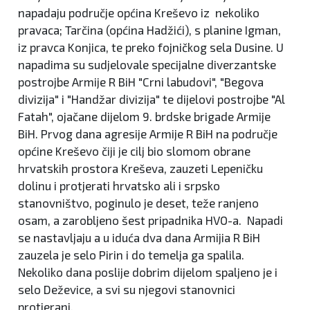
napadaju područje općina Kreševo iz nekoliko
pravaca; Tarčina (općina Hadžići), s planine Igman,
iz pravca Konjica, te preko fojničkog sela Dusine. U
napadima su sudjelovale specijalne diverzantske
postrojbe Armije R BiH "Crni labudovi", "Begova
divizija" i "Handžar divizija" te dijelovi postrojbe "Al
Fatah", ojačane dijelom 9. brdske brigade Armije
BiH. Prvog dana agresije Armije R BiH na područje
općine Kreševo čiji je cilj bio slomom obrane
hrvatskih prostora Kreševa, zauzeti Lepeničku
dolinu i protjerati hrvatsko ali i srpsko
stanovništvo, poginulo je deset, teže ranjeno
osam, a zarobljeno šest pripadnika HVO-a. Napadi
se nastavljaju a u iduća dva dana Armijia R BiH
zauzela je selo Pirin i do temelja ga spalila.
Nekoliko dana poslije dobrim dijelom spaljeno je i
selo Deževice, a svi su njegovi stanovnici
protjerani.