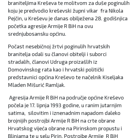
braniteljima Kreševa te molitvom za duše poginulih
koju je predvodio kreševski župni vikar fra Nikola
Pejčin, u Kreševu je danas obilježena 28. godišnjica
početka agresije Armije R BiH na ovu
srednjubosansku općinu.
Počast nesebičnoj žrtvi poginulih hrvatskih
branitelja odali su članovi obitelji i suborci
stradalih, članovi Udruga proizašlih iz
Domovinskog rata kao i hrvatski politički
predstavnici općina Kreševo te načelnik Kiseljaka
Mladen Mišurić Ramljak.
Agresija Armije R BiH na područje općine Kreševo
počela je 17. lipnja 1993 godine, u ranim jutarnjim
satima, silovitim i iznenadnim napadom daleko
brojnijih postrojbi Armije R BiH na crte obrane
Hrvatskog vijeća obrane na Pirinskom propustu i
Blinjama te u selu Pirin. Postrojbe Armije R BiH