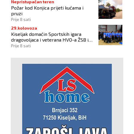
Nepristupačan teren
Požar kod Konjica prijeti kućama i
pruzi
Prije 8 sati
29.kolovoza
Kiseljak domaćin Sportskih igara
dragovoljaca i veterana HVO-a ŽSB i
Dana branitelja
Prije 8 sati