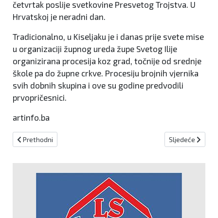
četvrtak poslije svetkovine Presvetog Trojstva. U
Hrvatskoj je neradni dan.
Tradicionalno, u Kiseljaku je i danas prije svete mise
u organizaciji župnog ureda župe Svetog Ilije
organizirana procesija koz grad, točnije od srednje
škole pa do župne crkve. Procesiju brojnih vjernika
svih dobnih skupina i ove su godine predvodili
prvopričesnici.
artinfo.ba
Prethodni članak: Izdavanje okolišne dozvole za automehaničarsk
Sljedeći članak
Prethodni
Sljedeće