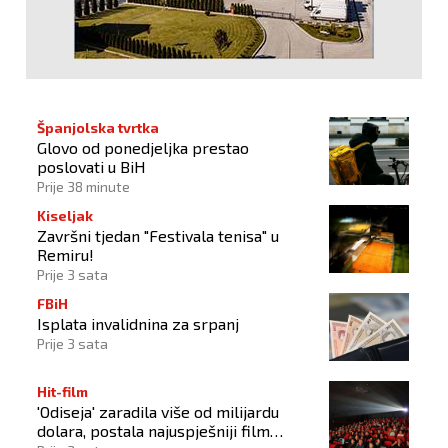
Španjolska tvrtka
Glovo od ponedjeljka prestao
poslovati u BiH
Prije 38 minute
Kiseljak
Završni tjedan "Festivala tenisa" u
Remiru!
Prije 3 sata
FBiH
Isplata invalidnina za srpanj
Prije 3 sata
Hit-film
'Odiseja' zaradila više od milijardu
dolara, postala najuspješniji film