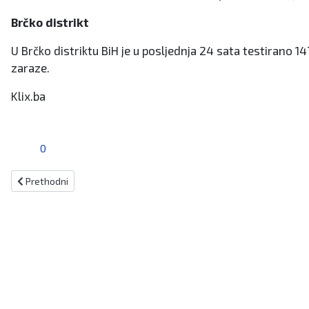
Brčko distrikt
U Brčko distriktu BiH je u posljednja 24 sata testirano 1
zaraze.
Klix.ba
0
Prethodni članak: Kiseljak: Brojni vjernici podržali tijelovsku procesi
Prethodni