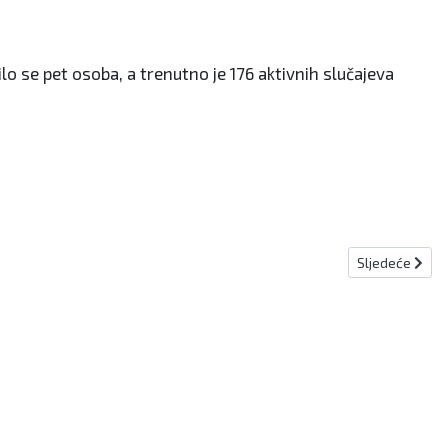
lo se pet osoba, a trenutno je 176 aktivnih slučajeva
Sljedeći člana
Sljedeće