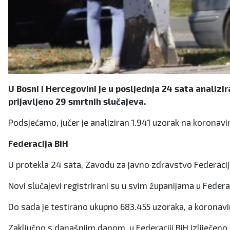
U Bosni i Hercegovini je u posljednja 24 sata analiz
prijavljeno 29 smrtnih slučajeva.
Podsjećamo, jučer je analiziran 1.941 uzorak na koronavir
Federacija BiH
U protekla 24 sata, Zavodu za javno zdravstvo Federacije 
Novi slučajevi registrirani su u svim županijama u Federa
Do sada je testirano ukupno 683.455 uzoraka, a koronavi
Zaključno s današnjim danom, u Federaciji BiH izliječeno 