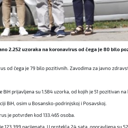
irano 2.252 uzoraka na koronavirus od čega je 80 bilo p
us od čega je 79 bilo pozitivnih. Zavodima za javno zdravst
BiH prijavljena su 1.584 uzorka, od kojih je 51 pozitivan na
ciji BiH, osim u Bosansko-podrinjskoj i Posavskoj.
rus je potvrđen kod 133.465 osoba.
je 123.399 pacijenata. U protekla 24 sata, oporavljena su 52