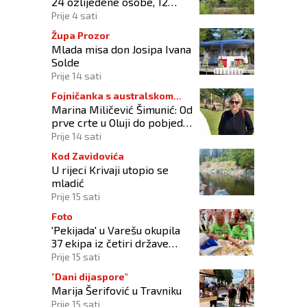
24 ozlijeđene osobe, 12
zadržano na liječenju
Prije 4 sati
Župa Prozor
Mlada misa don Josipa Ivana
Solde
Prije 14 sati
Fojničanka s australskom
Marina Miličević Šimunić: Od
adresom
prve crte u Oluji do pobjede
nad vlastitim „olujama“
Prije 14 sati
Kod Zavidovića
U rijeci Krivaji utopio se
mladić
Prije 15 sati
Foto
'Pekijada' u Varešu okupila
37 ekipa iz četiri države
regije
Prije 15 sati
"Dani dijaspore"
Marija Šerifović u Travniku
Prije 15 sati