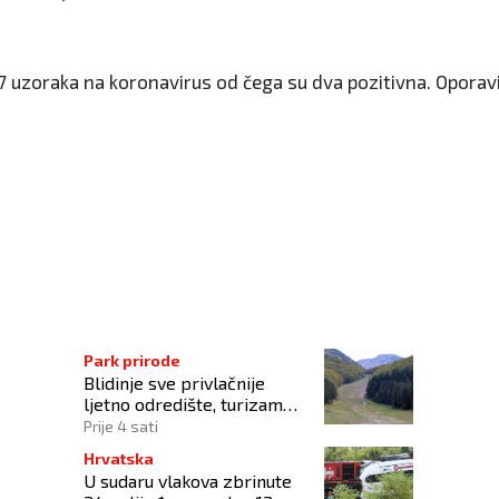
47 uzoraka na koronavirus od čega su dva pozitivna. Oporavi
ju
Park prirode
Blidinje sve privlačnije
ljetno odredište, turizam
raste uz izazove očuvanja
Prije 4 sati
prirode
Hrvatska
U sudaru vlakova zbrinute