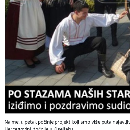
Naime, u petak počinje projekt koji smo više puta najavlji
Hercegovini, točnije u Kiseljaku.