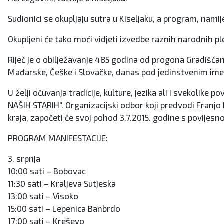
Sudionici se okupljaju sutra u Kiseljaku, a program, namij
Okupljeni će tako moći vidjeti izvedbe raznih narodnih p
Riječ je o obilježavanje 485 godina od progona Gradišćan
Mađarske, Češke i Slovačke, danas pod jedinstvenim ime
U želji očuvanja tradicije, kulture, jezika ali i svekolik
NAŠIH STARIH". Organizacijski odbor koji predvodi Franjo
kraja, započeti će svoj pohod 3.7.2015. godine s povijesn
PROGRAM MANIFESTACIJE:
3. srpnja
10:00 sati – Bobovac
11:30 sati – Kraljeva Sutjeska
13:00 sati – Visoko
15:00 sati – Lepenica Banbrdo
17:00 sati – Kreševo