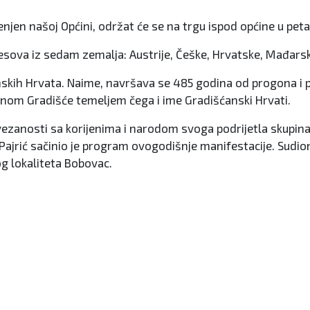
enjen našoj Općini, održat će se na trgu ispod općine u peta
lesova iz sedam zemalja: Austrije, Češke, Hrvatske, Mađarsk
skih Hrvata. Naime, navršava se 485 godina od progona i pr
nom Gradišće temeljem čega i ime Gradišćanski Hrvati.
e povezanosti sa korijenima i narodom svoga podrijetla skupi
 Pajrić sačinio je program ovogodišnje manifestacije. Sudi
og lokaliteta Bobovac.