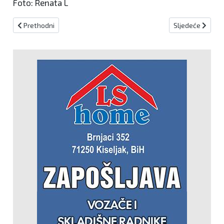
Foto: Renata L
Prethodni članak: Umjeren potres magnitude 3,3 kod Petrinje
Sljedeći članak:
Prethodni
Sljedeće