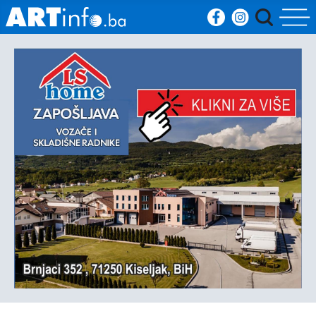
Početna
Vijesti
Sport
Kultura
Crna
kronika
Politika
Zanimljivosti