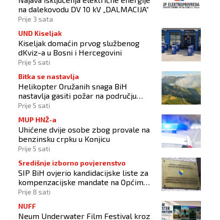
na dalekovodu DV 10 kV „DALMACIJA“
Prije 3 sata
UND Kiseljak
Kiseljak domaćin prvog službenog
dKviz-a u Bosni i Hercegovini
Prije 5 sati
Bitka se nastavlja
Helikopter Oružanih snaga BiH
nastavlja gasiti požar na području
Konjica
Prije 5 sati
MUP HNŽ-a
Uhićene dvije osobe zbog provale na
benzinsku crpku u Konjicu
Prije 5 sati
Središnje izborno povjerenstvo
SIP BiH ovjerio kandidacijske liste za
kompenzacijske mandate na Općim
izborima 2026
Prije 8 sati
NUFF
Neum Underwater Film Festival kroz