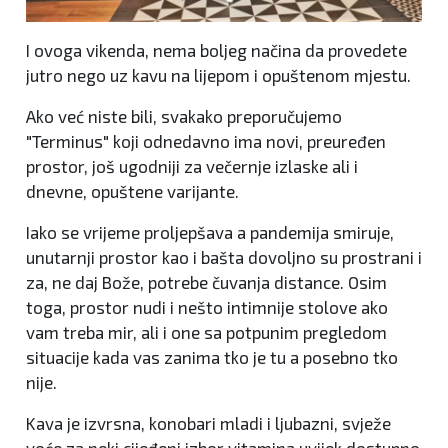
I ovoga vikenda, nema boljeg načina da provedete
jutro nego uz kavu na lijepom i opuštenom mjestu.
Ako već niste bili, svakako preporučujemo
"Terminus" koji odnedavno ima novi, preuređen
prostor, još ugodniji za večernje izlaske ali i
dnevne, opuštene varijante.
Iako se vrijeme proljepšava a pandemija smiruje,
unutarnji prostor kao i bašta dovoljno su prostrani i
za, ne daj Bože, potrebe čuvanja distance. Osim
toga, prostor nudi i nešto intimnije stolove ako
vam treba mir, ali i one sa potpunim pregledom
situacije kada vas zanima tko je tu a posebno tko
nije.
Kava je izvrsna, konobari mladi i ljubazni, svježe
voće za neki cijeđeni izbor vitamina uvijek dostupno