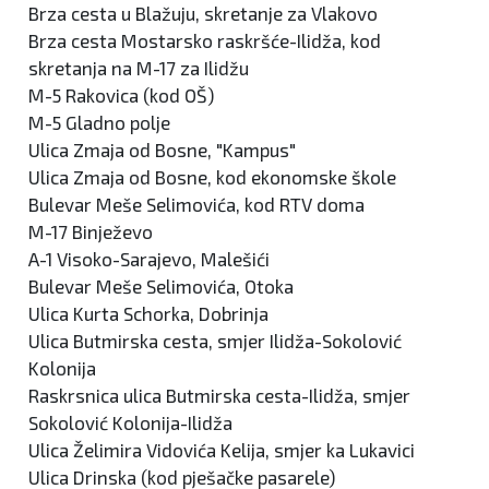
Brza cesta u Blažuju, skretanje za Vlakovo
Brza cesta Mostarsko raskršće-Ilidža, kod
skretanja na M-17 za Ilidžu
M-5 Rakovica (kod OŠ)
M-5 Gladno polje
Ulica Zmaja od Bosne, "Kampus"
Ulica Zmaja od Bosne, kod ekonomske škole
Bulevar Meše Selimovića, kod RTV doma
M-17 Binježevo
A-1 Visoko-Sarajevo, Malešići
Bulevar Meše Selimovića, Otoka
Ulica Kurta Schorka, Dobrinja
Ulica Butmirska cesta, smjer Ilidža-Sokolović
Kolonija
Raskrsnica ulica Butmirska cesta-Ilidža, smjer
Sokolović Kolonija-Ilidža
Ulica Želimira Vidovića Kelija, smjer ka Lukavici
Ulica Drinska (kod pješačke pasarele)