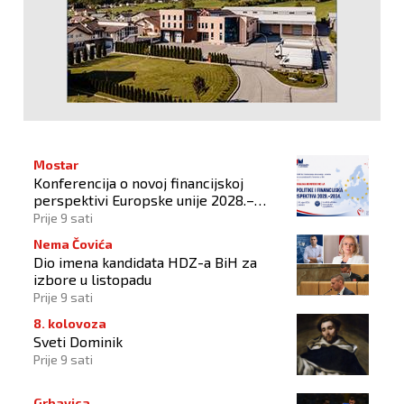
Mostar
Konferencija o novoj financijskoj
perspektivi Europske unije 2028.–
2034.
Prije 9 sati
Nema Čovića
Dio imena kandidata HDZ-a BiH za
izbore u listopadu
Prije 9 sati
8. kolovoza
Sveti Dominik
Prije 9 sati
Grbavica