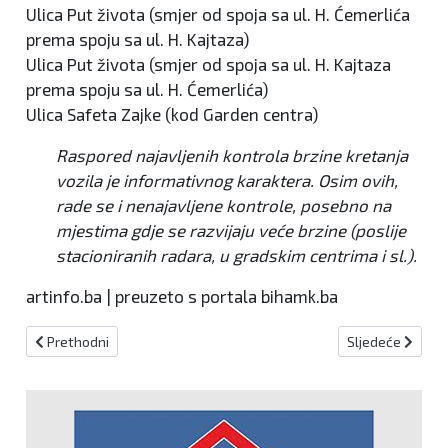
Ulica Put života (smjer od spoja sa ul. H. Ćemerlića
prema spoju sa ul. H. Kajtaza)
Ulica Put života (smjer od spoja sa ul. H. Kajtaza
prema spoju sa ul. H. Ćemerlića)
Ulica Safeta Zajke (kod Garden centra)
Raspored najavljenih kontrola brzine kretanja
vozila je informativnog karaktera. Osim ovih,
rade se i nenajavljene kontrole, posebno na
mjestima gdje se razvijaju veće brzine (poslije
stacioniranih radara, u gradskim centrima i sl.).
artinfo.ba | preuzeto s portala bihamk.ba
Prethodni članak: U BiH oblačno s kišom, susnježicom i snijegom
Sljedeći članak:
Prethodni
Sljedeće