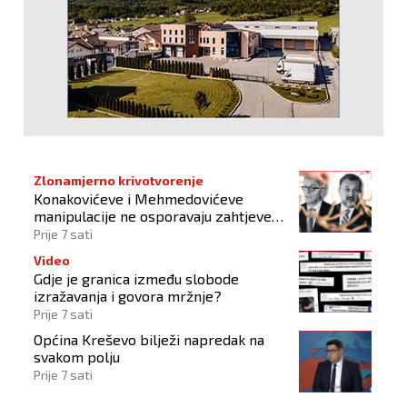
Zlonamjerno krivotvorenje
Konakovićeve i Mehmedovićeve
manipulacije ne osporavaju zahtjeve
Hrvata
Prije 7 sati
Video
Gdje je granica između slobode
izražavanja i govora mržnje?
Prije 7 sati
Općina Kreševo bilježi napredak na
svakom polju
Prije 7 sati