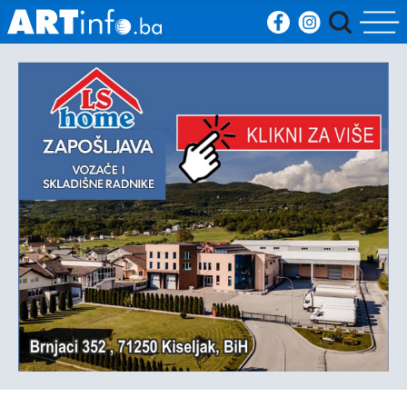
Početna
Vijesti
Sport
Kultura
Crna
kronika
Politika
Zanimljivosti