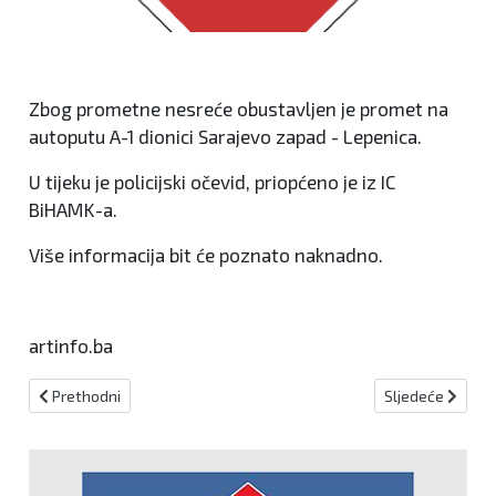
Zbog prometne nesreće obustavljen je promet na
autoputu A-1 dionici Sarajevo zapad - Lepenica.
U tijeku je policijski očevid, priopćeno je iz IC
BiHAMK-a.
Više informacija bit će poznato naknadno.
artinfo.ba
Prethodni članak: Usporivači prometa na cesti Visoko – Kiseljak
Sljedeći članak:
Prethodni
Sljedeće