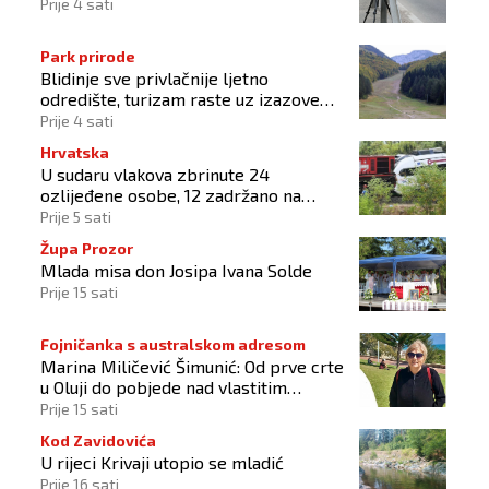
Prije 4 sati
Park prirode
Blidinje sve privlačnije ljetno
odredište, turizam raste uz izazove
očuvanja prirode
Prije 4 sati
Hrvatska
U sudaru vlakova zbrinute 24
ozlijeđene osobe, 12 zadržano na
liječenju
Prije 5 sati
Župa Prozor
Mlada misa don Josipa Ivana Solde
Prije 15 sati
Fojničanka s australskom adresom
Marina Miličević Šimunić: Od prve crte
u Oluji do pobjede nad vlastitim
„olujama“
Prije 15 sati
Kod Zavidovića
U rijeci Krivaji utopio se mladić
Prije 16 sati