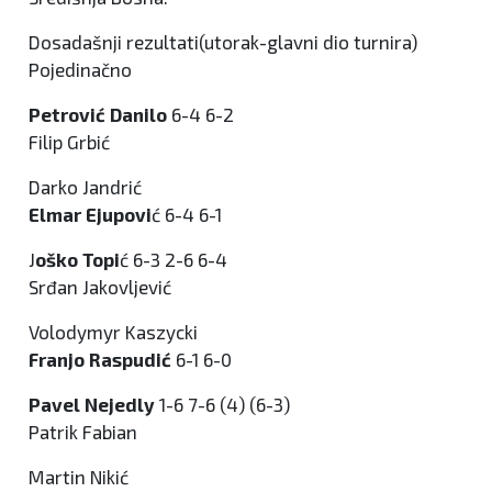
Dosadašnji rezultati(utorak-glavni dio turnira)
Pojedinačno
Petrović Danilo
6-4 6-2
Filip Grbić
Darko Jandrić
Elmar Ejupovi
ć 6-4 6-1
J
oško Topi
ć 6-3 2-6 6-4
Srđan Jakovljević
Volodymyr Kaszycki
Franjo Raspudić
6-1 6-0
Pavel Nejedly
1-6 7-6 (4) (6-3)
Patrik Fabian
Martin Nikić