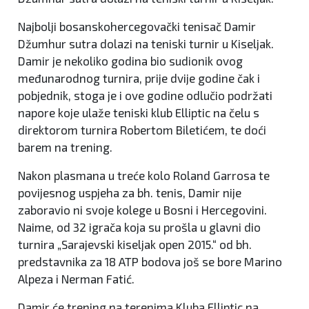
Najbolji bosanskohercegovački tenisač Damir
Džumhur sutra dolazi na teniski turnir u Kiseljak.
Damir je nekoliko godina bio sudionik ovog
međunarodnog turnira, prije dvije godine čak i
pobjednik, stoga je i ove godine odlučio podržati
napore koje ulaže teniski klub Elliptic na čelu s
direktorom turnira Robertom Biletićem, te doći
barem na trening.
Nakon plasmana u treće kolo Roland Garrosa te
povijesnog uspjeha za bh. tenis, Damir nije
zaboravio ni svoje kolege u Bosni i Hercegovini.
Naime, od 32 igrača koja su prošla u glavni dio
turnira „Sarajevski kiseljak open 2015.“ od bh.
predstavnika za 18 ATP bodova još se bore Marino
Alpeza i Nerman Fatić.
Damir će trening na terenima Kluba Elliptic na