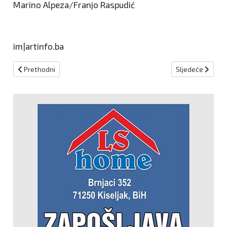
Marino Alpeza/Franjo Raspudić
im|artinfo.ba
Prethodni članak: Utakmica s Rijekom danas će se ipak odigrati
Sljedeći člana
Prethodni
Sljedeće