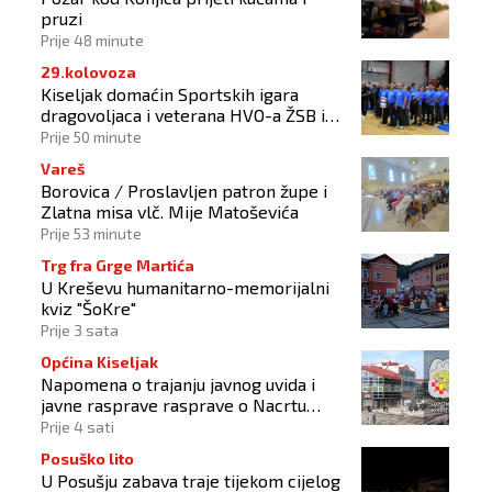
pruzi
Prije 48 minute
29.kolovoza
Kiseljak domaćin Sportskih igara
dragovoljaca i veterana HVO-a ŽSB i
Dana branitelja
Prije 50 minute
Vareš
Borovica / Proslavljen patron župe i
Zlatna misa vlč. Mije Matoševića
Prije 53 minute
Trg fra Grge Martića
U Kreševu humanitarno-memorijalni
kviz "ŠoKre"
Prije 3 sata
Općina Kiseljak
Napomena o trajanju javnog uvida i
javne rasprave rasprave o Nacrtu
prostornog plana
Prije 4 sati
Posuško lito
U Posušju zabava traje tijekom cijelog