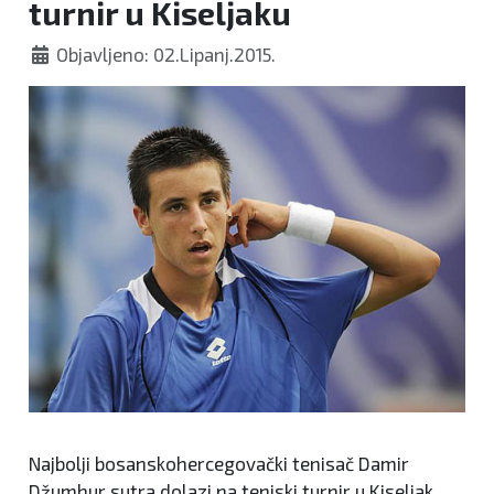
turnir u Kiseljaku
Objavljeno: 02.Lipanj.2015.
Najbolji bosanskohercegovački tenisač Damir
Džumhur sutra dolazi na teniski turnir u Kiseljak.