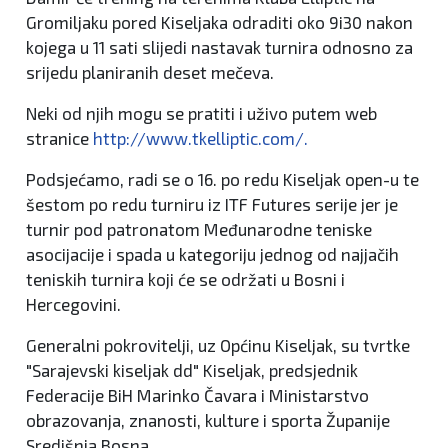
Gromiljaku pored Kiseljaka odraditi oko 9i30 nakon
kojega u 11 sati slijedi nastavak turnira odnosno za
srijedu planiranih deset mečeva.
Neki od njih mogu se pratiti i uživo putem web
stranice
http://www.tkelliptic.com/.
Podsjećamo, radi se o 16. po redu Kiseljak open-u te
šestom po redu turniru iz ITF Futures serije jer je
turnir pod patronatom Međunarodne teniske
asocijacije i spada u kategoriju jednog od najjačih
teniskih turnira koji će se održati u Bosni i
Hercegovini.
Generalni pokrovitelji, uz Općinu Kiseljak, su tvrtke
"Sarajevski kiseljak dd" Kiseljak, predsjednik
Federacije BiH Marinko Čavara i Ministarstvo
obrazovanja, znanosti, kulture i sporta Županije
Središnja Bosna.