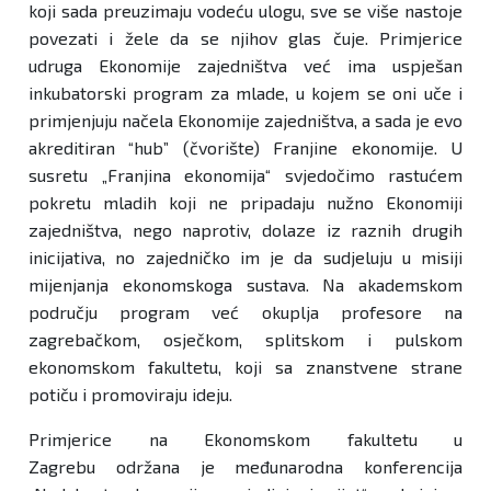
koji sada preuzimaju vodeću ulogu, sve se više nastoje
povezati i žele da se njihov glas čuje. Primjerice
udruga Ekonomije zajedništva već ima uspješan
inkubatorski program za mlade, u kojem se oni uče i
primjenjuju načela Ekonomije zajedništva, a sada je evo
akreditiran “hub” (čvorište) Franjine ekonomije. U
susretu „Franjina ekonomija“ svjedočimo rastućem
pokretu mladih koji ne pripadaju nužno Ekonomiji
zajedništva, nego naprotiv, dolaze iz raznih drugih
inicijativa, no zajedničko im je da sudjeluju u misiji
mijenjanja ekonomskoga sustava. Na akademskom
području program već okuplja profesore na
zagrebačkom, osječkom, splitskom i pulskom
ekonomskom fakultetu, koji sa znanstvene strane
potiču i promoviraju ideju.
Primjerice na Ekonomskom fakultetu u
Zagrebu održana je međunarodna konferencija