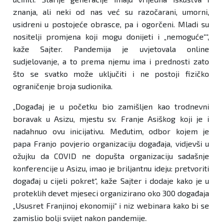
znanja, ali neki od nas već su razočarani, umorni,
usidreni u postojeće obrasce, pa i ogorčeni. Mladi su
nositelji promjena koji mogu donijeti i „nemoguće““,
kaže Sajter. Pandemija je uvjetovala online
sudjelovanje, a to prema njemu ima i prednosti zato
što se svatko može uključiti i ne postoji fizičko
ograničenje broja sudionika.
„Događaj je u početku bio zamišljen kao trodnevni
boravak u Asizu, mjestu sv. Franje Asiškog koji je i
nadahnuo ovu inicijativu. Međutim, odbor kojem je
papa Franjo povjerio organizaciju događaja, vidjevši u
ožujku da COVID ne dopušta organizaciju sadašnje
konferencije u Asizu, imao je briljantnu ideju: pretvoriti
događaj u cijeli pokret“, kaže Sajter i dodaje kako je u
proteklih devet mjeseci organizirano oko 300 događaja
„Ususret Franjinoj ekonomiji“ i niz webinara kako bi se
zamislio bolji svijet nakon pandemije.