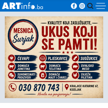
Početna
Vijesti
Sport
Kultura
Crna
kronika
Politika
Zanimljivosti