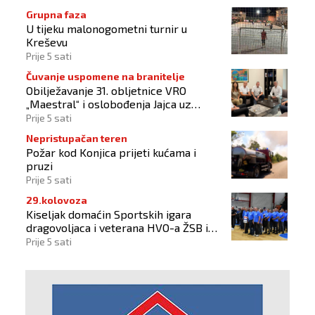
Grupna faza
U tijeku malonogometni turnir u
Kreševu
Prije 5 sati
Čuvanje uspomene na branitelje
Obilježavanje 31. obljetnice VRO
„Maestral“ i oslobođenja Jajca uz
pokroviteljstvo HNS-a BiH
Prije 5 sati
Nepristupačan teren
Požar kod Konjica prijeti kućama i
pruzi
Prije 5 sati
29.kolovoza
Kiseljak domaćin Sportskih igara
dragovoljaca i veterana HVO-a ŽSB i
Dana branitelja
Prije 5 sati