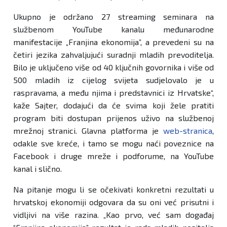
Ukupno je održano 27 streaming seminara na
službenom YouTube kanalu međunarodne
manifestacije „Franjina ekonomija”, a prevedeni su na
četiri jezika zahvaljujući suradnji mladih prevoditelja.
Bilo je uključeno više od 40 ključnih govornika i više od
500 mladih iz cijelog svijeta sudjelovalo je u
raspravama, a među njima i predstavnici iz Hrvatske“,
kaže Sajter, dodajući da će svima koji žele pratiti
program biti dostupan prijenos uživo na službenoj
mrežnoj stranici. Glavna platforma je
web-stranica
,
odakle sve kreće, i tamo se mogu naći poveznice na
Facebook i druge mreže i podforume, na YouTube
kanal i slično.
Na pitanje mogu li se očekivati konkretni rezultati u
hrvatskoj ekonomiji odgovara da su oni već prisutni i
vidljivi na više razina. „Kao prvo, već sam događaj