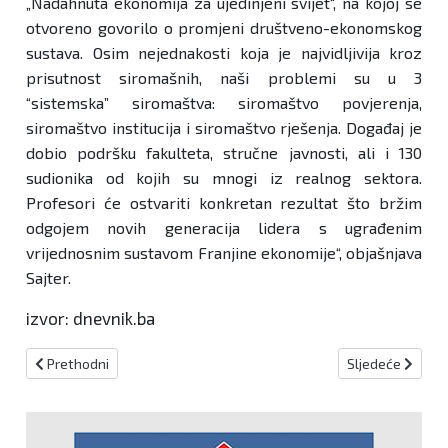
„Nadahnuta ekonomija za ujedinjeni svijet“, na kojoj se
otvoreno govorilo o promjeni društveno-ekonomskog
sustava. Osim nejednakosti koja je najvidljivija kroz
prisutnost siromašnih, naši problemi su u 3
“sistemska” siromaštva: siromaštvo povjerenja,
siromaštvo institucija i siromaštvo rješenja. Događaj je
dobio podršku fakulteta, stručne javnosti, ali i 130
sudionika od kojih su mnogi iz realnog sektora.
Profesori će ostvariti konkretan rezultat što bržim
odgojem novih generacija lidera s ugrađenim
vrijednosnim sustavom Franjine ekonomije“, objašnjava
Sajter.
izvor: dnevnik.ba
Prethodni članak: Hercegovina bogatija za osam đakona
Sljedeći članak:
Prethodni
Sljedeće