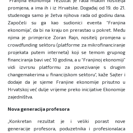
“Franjina ekonomija” rezultat je rada mladih nositelja
promjena, a ima ih i iz Hrvatske. Događaj od 19. do 21.
studenoga samo je žetva njihova rada od godinu dana.
Započeli su ga kao sudionici eventa “Franjina
ekonomija”, da bi na kraju on prerastao u pokret. Među
njima je primjerice Zoran Rajn, nositelj promjena u
crowdfunding sektoru (platforme za mikrofinanciranje
projekata putem interneta) koji se temom grupnog
financiranja bavi već 10 godina, a u “Franjinoj ekonomiji”
vidi izvrsnu platformu za povezivanje s drugim
changemakerima u financijskom sektoru“, kaže Sajter i
dodaje da je sjeme Franjine ekonomije prisutno u
Hrvatskoj već dulje vrijeme preko inicijative Ekonomije
zajedništva.
Nova generacija profesora
„Konkretan rezultat je i veliki porast nove
generacije profesora, poduzetnika i profesionalaca