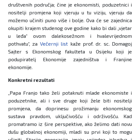
društvenih područja; čine je ekonomisti, poduzetnici i
nositelji promjena koji vjeruju u tu viziju, vjeruju da
možemo učiniti puno više i bolje. Ova će se zajednica
okupiti krajem studenog ove godine kako bi dali „vjetar
u leđa“ ovom dalekosežnom i hvalevrijednom
pothvatu“, za
Večernji list
kaže prof. dr. sc. Domagoj
Sajter s Ekonomskog fakulteta u Osijeku koji je
podupiratelj Ekonomije zajedništva i Franjine
ekonomije.
Konkretni rezultati
„Papa Franjo tako želi potaknuti mlade ekonomiste i
poduzetnike, ali i sve druge koji žele biti nositelji
promjena, da doprinesu prožimanju ekonomskog
sustava pravdom, uključivošću i održivošću. Kad
promatramo iz šire perspektive, ako želimo dati novu
dušu globalnoj ekonomiji, mladi su prvi koji to mogu
učiniti. Starije generacije imaju vrijedna iskustva i