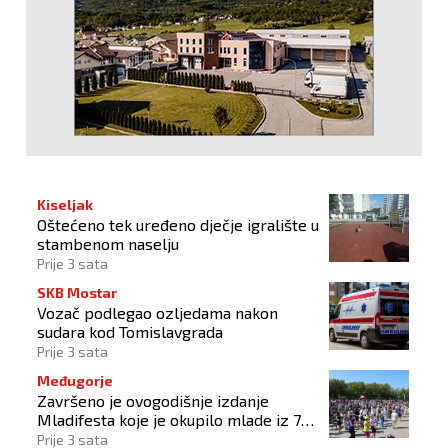
Kiseljak
Oštećeno tek uređeno dječje igralište u
stambenom naselju
Prije 3 sata
SKB Mostar
Vozač podlegao ozljedama nakon
sudara kod Tomislavgrada
Prije 3 sata
Međugorje
Završeno je ovogodišnje izdanje
Mladifesta koje je okupilo mlade iz 73
zemlje svijeta
Prije 3 sata