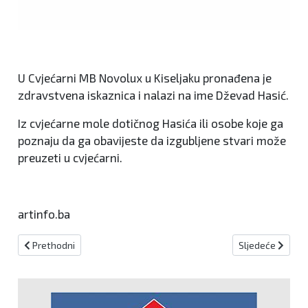
U Cvjećarni MB Novolux u Kiseljaku pronađena je
zdravstvena iskaznica i nalazi na ime Dževad Hasić.
Iz cvjećarne mole dotičnog Hasića ili osobe koje ga
poznaju da ga obavijeste da izgubljene stvari može
preuzeti u cvjećarni.
artinfo.ba
Prethodni članak: Najavljene radarske kontrole za 10.10.2020.
Sljedeći članak: 
Prethodni
Sljedeće