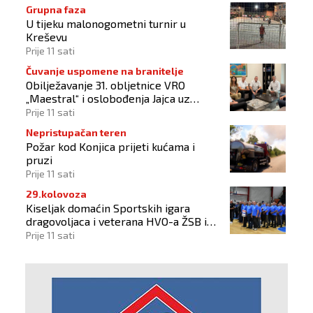
Grupna faza
U tijeku malonogometni turnir u
Kreševu
Prije 11 sati
Čuvanje uspomene na branitelje
Obilježavanje 31. obljetnice VRO
„Maestral“ i oslobođenja Jajca uz
pokroviteljstvo HNS-a BiH
Prije 11 sati
Nepristupačan teren
Požar kod Konjica prijeti kućama i
pruzi
Prije 11 sati
29.kolovoza
Kiseljak domaćin Sportskih igara
dragovoljaca i veterana HVO-a ŽSB i
Dana branitelja
Prije 11 sati