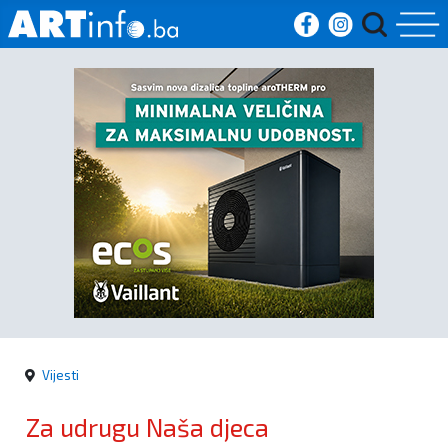
Početna
Vijesti
Sport
Kultura
Crna
kronika
Vijesti
Politika
Za udrugu Naša djeca
Zanimljivosti