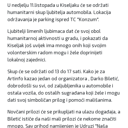
U nedjelju 11.listopada u Kiseljaku će se održati
humanitarni skup ljubitelja automobila. Lokacija
održavanja je parking ispred TC "Konzum".
Ljubitelji limenih ljubimaca dat će svoj obol
humanitarnoj aktivnosti u gradu, i pokazati da
Kiseljak još uvijek ima mnogo onih koji svojim
volonterskim radom mogu i žele doprinijeti
lokalnoj zajednici.
Skup će se održati od 13 do 17 sati. Kako je za
Artinfo kazao jedan od organizatora , Darko Biletić,
dobrodošli su svi, od zaljubljenika u automobile i
ostala vozila, do ostalih sugrađana koji žele i mogu
dati svoj simboličan prilog i pomoći mališanima.
Novčani prilozi će se prikupljati na ulazu događaja, a
Biletić ističe da naši mali prilozi će nekome značiti
mnogo. Sav prihod namijenjen je Udruzi "Naša