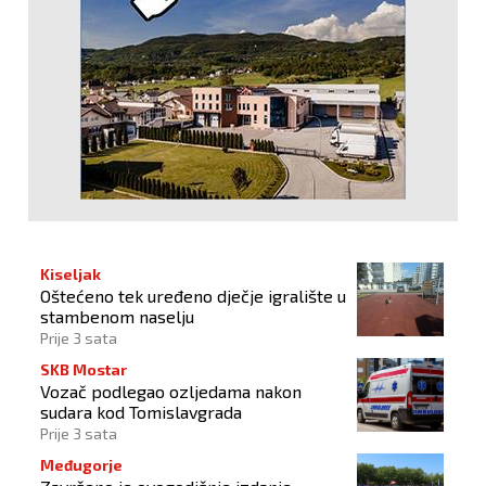
Kiseljak
Oštećeno tek uređeno dječje igralište u
stambenom naselju
Prije 3 sata
SKB Mostar
Vozač podlegao ozljedama nakon
sudara kod Tomislavgrada
Prije 3 sata
Međugorje