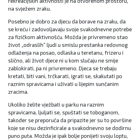
rekreacijskih aktivnosti je na otvorenom prostoru,
na svježem zraku.
Posebno je dobro za djecu da borave na zraku, da
se kreću i zadovoljavaju svoje svakodnevne potrebe
za fizičkom aktivnošću. Možda je privremeno stao
život „odraslih“ ljudi u smislu prestanka redovnog
odlaženja na posao, odlaska u teretanu, frizeru i
slično, ali život djece ni u kom slučaju ne smije
zablokirati, pa ni privremeno. Djeca se trebaju
kretati, biti vani, trčkarati, igrati se, skakutati po
raznim spravicama i uživati u lijepim sunčanim
zracima.
Ukoliko želite vježbati u parku na raznim
spravicama, ljuljati se, spuštati se toboganom,
također se preporuča da pripazite jer su to površine
koje se nisu dezinficirale a svakodnevno se dodirnu
puno puta. Možda je ipak bolje ponijeti svoju loptu,