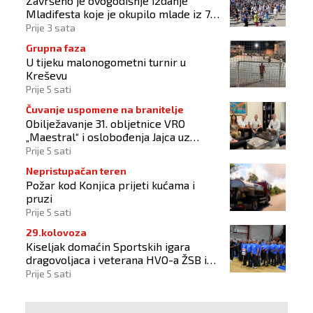
Završeno je ovogodišnje izdanje
Mladifesta koje je okupilo mlade iz 73
zemlje svijeta
Prije 3 sata
Grupna faza
U tijeku malonogometni turnir u
Kreševu
Prije 5 sati
Čuvanje uspomene na branitelje
Obilježavanje 31. obljetnice VRO
„Maestral“ i oslobođenja Jajca uz
pokroviteljstvo HNS-a BiH
Prije 5 sati
Nepristupačan teren
Požar kod Konjica prijeti kućama i
pruzi
Prije 5 sati
29.kolovoza
Kiseljak domaćin Sportskih igara
dragovoljaca i veterana HVO-a ŽSB i
Dana branitelja
Prije 5 sati