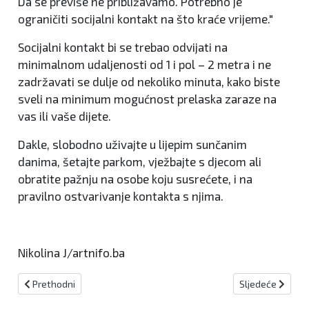
Da se previše ne približavamo. Potrebno je
ograničiti socijalni kontakt na što kraće vrijeme."
Socijalni kontakt bi se trebao odvijati na
minimalnom udaljenosti od 1 i pol – 2 metra i ne
zadržavati se dulje od nekoliko minuta, kako biste
sveli na minimum mogućnost prelaska zaraze na
vas ili vaše dijete.
Dakle, slobodno uživajte u lijepim sunčanim
danima, šetajte parkom, vježbajte s djecom ali
obratite pažnju na osobe koju susrećete, i na
pravilno ostvarivanje kontakta s njima.
Nikolina J/artnifo.ba
Prethodni članak: Rad sigurnih kuća ključan za žrtve nasilja u obit
Sljedeći članak
Prethodni
Sljedeće