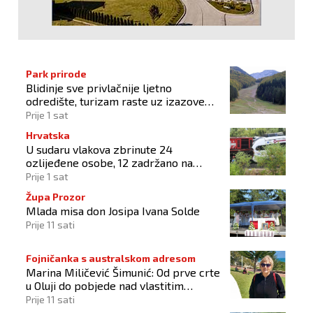
Park prirode
Blidinje sve privlačnije ljetno
odredište, turizam raste uz izazove
očuvanja prirode
Prije 1 sat
Hrvatska
U sudaru vlakova zbrinute 24
ozlijeđene osobe, 12 zadržano na
liječenju
Prije 1 sat
Župa Prozor
Mlada misa don Josipa Ivana Solde
Prije 11 sati
Fojničanka s australskom adresom
Marina Miličević Šimunić: Od prve crte
u Oluji do pobjede nad vlastitim
„olujama“
Prije 11 sati