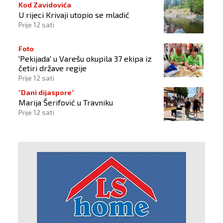
Kod Zavidovića
U rijeci Krivaji utopio se mladić
Prije 12 sati
Foto
'Pekijada' u Varešu okupila 37 ekipa iz
četiri države regije
Prije 12 sati
"Dani dijaspore"
Marija Šerifović u Travniku
Prije 12 sati