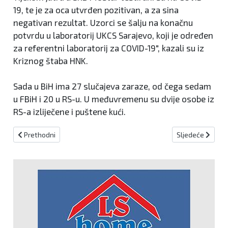
19, te je za oca utvrđen pozitivan, a za sina
negativan rezultat. Uzorci se šalju na konačnu
potvrdu u laboratorij UKCS Sarajevo, koji je određen
za referentni laboratorij za COVID-19", kazali su iz
Kriznog štaba HNK.
Sada u BiH ima 27 slučajeva zaraze, od čega sedam
u FBiH i 20 u RS-u. U međuvremenu su dvije osobe iz
RS-a izliječene i puštene kući.
Prethodni članak: Naredba Općinskog suda u Kiseljaku
Sljedeći članak:
Prethodni
Sljedeće