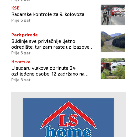
KSB
Radarske kontrole za 9. kolovoza
Prije 6 sati
Park prirode
Blidinje sve privlačnije ljetno
odredište, turizam raste uz izazove
očuvanja prirode
Prije 6 sati
Hrvatska
U sudaru vlakova zbrinute 24
ozlijeđene osobe, 12 zadržano na
liječenju
Prije 6 sati