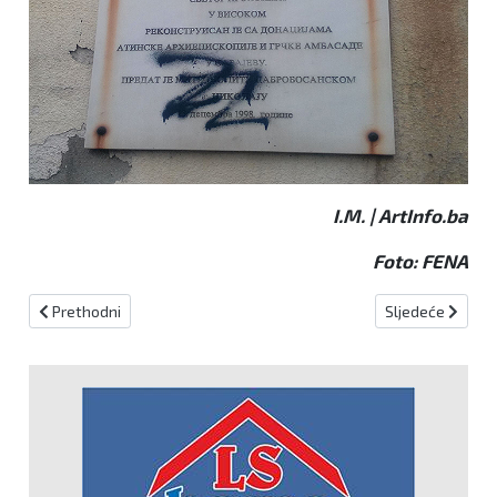
I.M. | ArtInfo.ba
Foto: FENA
Prethodni članak: ARAPI U POHODU NA KISELJAK
Sljedeći članak:
Prethodni
Sljedeće