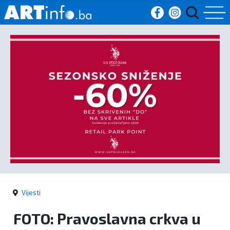
Početna
Vijesti
Sport
Kultura
Crna
kronika
Vijesti
Politika
FOTO: Pravoslavna crkva u
Zanimljivosti