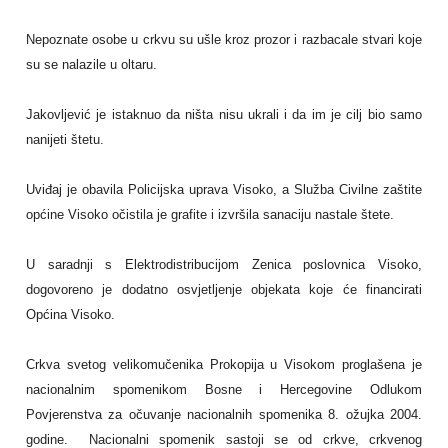
Nepoznate osobe u crkvu su ušle kroz prozor i razbacale stvari koje
su se nalazile u oltaru.
Jakovljević je istaknuo da ništa nisu ukrali i da im je cilj bio samo
nanijeti štetu.
Uviđaj je obavila Policijska uprava Visoko, a Služba Civilne zaštite
općine Visoko očistila je grafite i izvršila sanaciju nastale štete.
U saradnji s Elektrodistribucijom Zenica poslovnica Visoko,
dogovoreno je dodatno osvjetljenje objekata koje će financirati
Općina Visoko.
Crkva svetog velikomučenika Prokopija u Visokom proglašena je
nacionalnim spomenikom Bosne i Hercegovine Odlukom
Povjerenstva za očuvanje nacionalnih spomenika 8. ožujka 2004.
godine. Nacionalni spomenik sastoji se od crkve, crkvenog