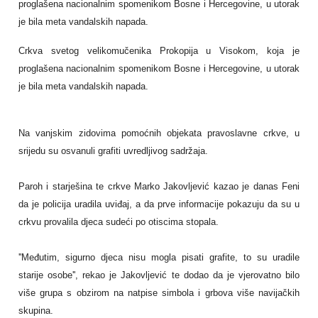
proglašena nacionalnim spomenikom Bosne i Hercegovine, u utorak
je bila meta vandalskih napada.
Crkva svetog velikomučenika Prokopija u Visokom, koja je
proglašena nacionalnim spomenikom Bosne i Hercegovine, u utorak
je bila meta vandalskih napada.
Na vanjskim zidovima pomoćnih objekata pravoslavne crkve, u
srijedu su osvanuli grafiti uvredljivog sadržaja.
Paroh i starješina te crkve Marko Jakovljević kazao je danas Feni
da je policija uradila uviđaj, a da prve informacije pokazuju da su u
crkvu provalila djeca sudeći po otiscima stopala.
''Međutim, sigurno djeca nisu mogla pisati grafite, to su uradile
starije osobe'', rekao je Jakovljević te dodao da je vjerovatno bilo
više grupa s obzirom na natpise simbola i grbova više navijačkih
skupina.