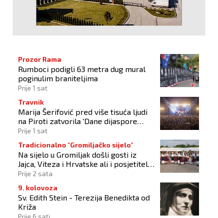
Prozor Rama
Rumboci podigli 63 metra dug mural
poginulim braniteljima
Prije 1 sat
Travnik
Marija Šerifović pred više tisuća ljudi
na Piroti zatvorila 'Dane dijaspore
2026'
Prije 1 sat
Tradicionalno "Gromiljačko sijelo"
Na sijelo u Gromiljak došli gosti iz
Jajca, Viteza i Hrvatske ali i posjetitelji
od Austrije do Australije
Prije 2 sata
9. kolovoza
Sv. Edith Stein - Terezija Benedikta od
Križa
Prije 6 sati