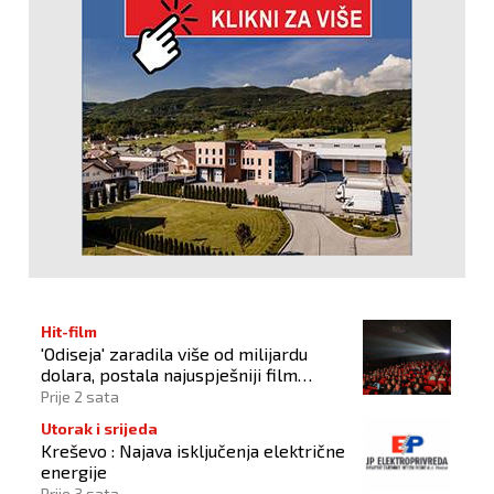
Hit-film
'Odiseja' zaradila više od milijardu
dolara, postala najuspješniji film
Christophera Nolana
Prije 2 sata
Utorak i srijeda
Kreševo : Najava isključenja električne
energije
Prije 3 sata