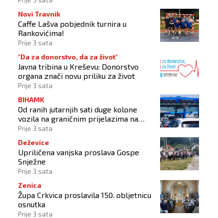
Novi Travnik
Caffe Lašva pobjednik turnira u
Rankovićima!
Prije 3 sata
"Da za donorstvo, da za život"
Javna tribina u Kreševu: Donorstvo
organa znači novu priliku za život
Prije 3 sata
BIHAMK
Od ranih jutarnjih sati duge kolone
vozila na graničnim prijelazima na
izlazu iz BiH
Prije 3 sata
Deževice
Upriličena vanjska proslava Gospe
Snježne
Prije 3 sata
Zenica
Župa Crkvica proslavila 150. obljetnicu
osnutka
Prije 3 sata