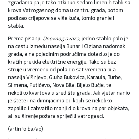
zgradama pa je tako otkinuo sedam limenih tabli sa
krova Vatrogasnog doma u centru grada, potom
podizao crijepove sa više kuća, lomio granje i
stabla.
Prema pisanju
Dnevnog avaza
, jedno stablo palo je
na cestu između naselja Bunar i Ciglana nadomak
grada, a na pojedinim područjima dolazilo je do
kraćih prekida električne energije. Tako su bez
struje u vremenu od pola do sat vremena bila
naselja Višnjevo, Gluha Bukovica, Karaula, Turbe,
Slimena, Putićevo, Nova Bila, Bijelo Bučje, te
nekoliko kvartova u središtu grada. Jak vjetar nanio
je štete i na dimnjacima od kojih se nekoliko
zapalilo i zahvatilo manji dio krova na par objekata,
ali su širenje požara spriječili vatrogasci.
(artinfo.ba/ap)