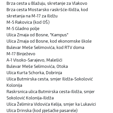
Brza cesta u Blažuju, skretanje za Vlakovo
Brza cesta Mostarsko raskršće-Ilidža, kod
skretanja na M-17 za Ilidžu
M-5 Rakovica (kod OŠ)
M-5 Gladno polje
Ulica Zmaja od Bosne, "Kampus"
Ulica Zmaja od Bosne, kod ekonomske škole
Bulevar Meše Selimovića, kod RTV doma
M-17 Binježevo
A-1 Visoko-Sarajevo, Malešići
Bulevar Meše Selimovića, Otoka
Ulica Kurta Schorka, Dobrinja
Ulica Butmirska cesta, smjer Ilidža-Sokolović
Kolonija
Raskrsnica ulica Butmirska cesta-Ilidža, smjer
Sokolović Kolonija-Ilidža
Ulica Želimira Vidovića Kelija, smjer ka Lukavici
Ulica Drinska (kod pješačke pasarele)