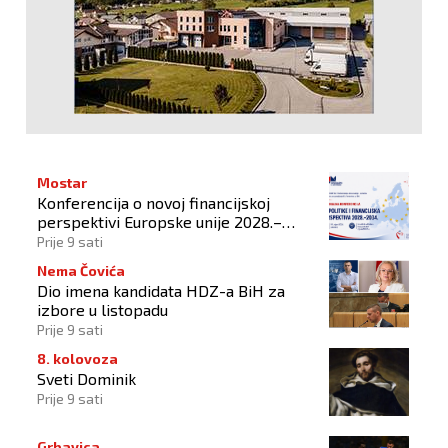
Mostar
Konferencija o novoj financijskoj
perspektivi Europske unije 2028.–
2034.
Prije 9 sati
Nema Čovića
Dio imena kandidata HDZ-a BiH za
izbore u listopadu
Prije 9 sati
8. kolovoza
Sveti Dominik
Prije 9 sati
Grbavica