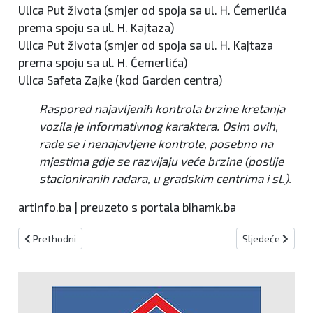
Ulica Put života (smjer od spoja sa ul. H. Ćemerlića
prema spoju sa ul. H. Kajtaza)
Ulica Put života (smjer od spoja sa ul. H. Kajtaza
prema spoju sa ul. H. Ćemerlića)
Ulica Safeta Zajke (kod Garden centra)
Raspored najavljenih kontrola brzine kretanja
vozila je informativnog karaktera. Osim ovih,
rade se i nenajavljene kontrole, posebno na
mjestima gdje se razvijaju veće brzine (poslije
stacioniranih radara, u gradskim centrima i sl.).
artinfo.ba | preuzeto s portala bihamk.ba
Prethodni članak: Mokri i skliski kolnici, oprez zbog odrona
Sljedeći članak:
Prethodni
Sljedeće