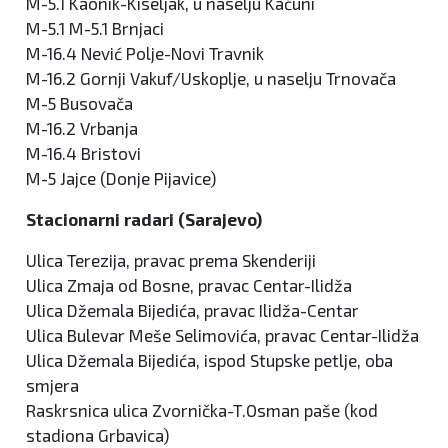
M-5.1 Kaonik-Kiseljak, u naselju Kaćuni
M-5.1 M-5.1 Brnjaci
M-16.4 Nević Polje-Novi Travnik
M-16.2 Gornji Vakuf/Uskoplje, u naselju Trnovača
M-5 Busovača
M-16.2 Vrbanja
M-16.4 Bristovi
M-5 Jajce (Donje Pijavice)
Stacionarni radari (Sarajevo)
Ulica Terezija, pravac prema Skenderiji
Ulica Zmaja od Bosne, pravac Centar-Ilidža
Ulica Džemala Bijedića, pravac Ilidža-Centar
Ulica Bulevar Meše Selimovića, pravac Centar-Ilidža
Ulica Džemala Bijedića, ispod Stupske petlje, oba
smjera
Raskrsnica ulica Zvornička-T.Osman paše (kod
stadiona Grbavica)