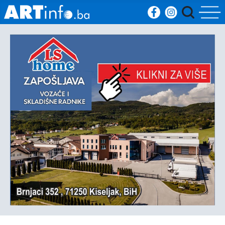
Početna
Vijesti
Sport
Kultura
Crna
kronika
Politika
Zanimljivosti