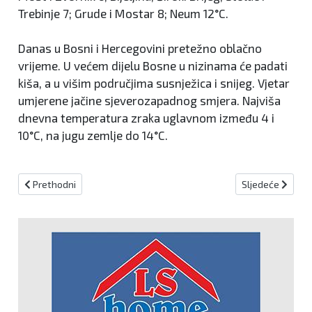
Trebinje 7; Grude i Mostar 8; Neum 12°C.
Danas u Bosni i Hercegovini pretežno oblačno
vrijeme. U većem dijelu Bosne u nizinama će padati
kiša, a u višim područjima susnježica i snijeg. Vjetar
umjerene jačine sjeverozapadnog smjera. Najviša
dnevna temperatura zraka uglavnom između 4 i
10°C, na jugu zemlje do 14°C.
Prethodni članak: Najavljene radarske kontrole za 23.12.2019.
Sljedeći članak:
Prethodni
Sljedeće