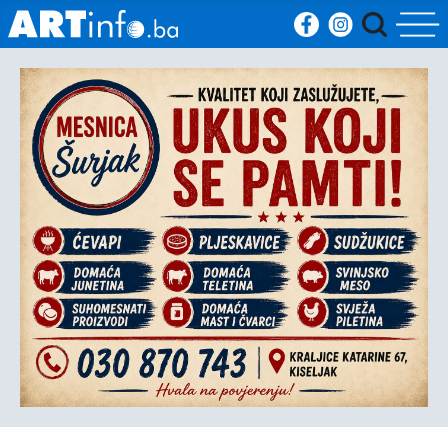
Početna
Vijesti
Sport
Kultura
Crna
kronika
Politika
Zanimljivosti