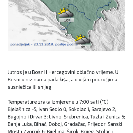
Jutros je u Bosni i Hercegovini oblačno vrijeme. U
Bosni u nizinama pada kiša, a u višim područjima
susnježica ili snijeg.
Temperature zraka izmjerene u 7:00 sati (°C):
Bjelašnica -5; Ivan Sedlo 0; Sokolac 1; Sarajevo 2;
Bugojno i Drvar 3; Livno, Srebrenica, Tuzla i Zenica 5;
Banja Luka, Bihać, Doboj, Gradačac, Prijedor, Sanski
Most i Zvornik 6; Bijeljina, Široki Brijeg, Stolac i