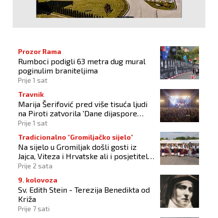
Prozor Rama
Rumboci podigli 63 metra dug mural
poginulim braniteljima
Prije 1 sat
Travnik
Marija Šerifović pred više tisuća ljudi
na Piroti zatvorila 'Dane dijaspore
2026'
Prije 1 sat
Tradicionalno "Gromiljačko sijelo"
Na sijelo u Gromiljak došli gosti iz
Jajca, Viteza i Hrvatske ali i posjetitelji
od Austrije do Australije
Prije 2 sata
9. kolovoza
Sv. Edith Stein - Terezija Benedikta od
Križa
Prije 7 sati