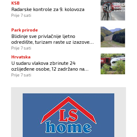
KSB
Radarske kontrole za 9. kolovoza
Prije 7 sati
Park prirode
Blidinje sve privlačnije ljetno
odredište, turizam raste uz izazove
očuvanja prirode
Prije 7 sati
Hrvatska
U sudaru vlakova zbrinute 24
ozlijeđene osobe, 12 zadržano na
liječenju
Prije 7 sati