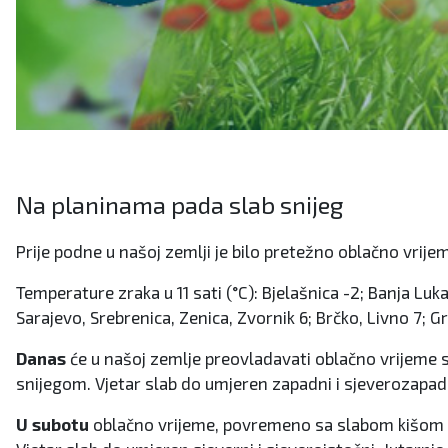
Na planinama pada slab snijeg
Prije podne u našoj zemlji je bilo pretežno oblačno vrije
Temperature zraka u 11 sati (°C): Bjelašnica -2; Banja Luka
Sarajevo, Srebrenica, Zenica, Zvornik 6; Brčko, Livno 7; G
Danas
će u našoj zemlje preovladavati oblačno vrijeme s
snijegom. Vjetar slab do umjeren zapadni i sjeverozapadn
U subotu
oblačno vrijeme, povremeno sa slabom kišom ili