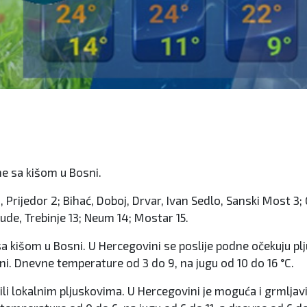
me sa kišom u Bosni.
, Prijedor 2; Bihać, Doboj, Drvar, Ivan Sedlo, Sanski Most 3; G
rude, Trebinje 13; Neum 14; Mostar 15.
a kišom u Bosni. U Hercegovini se poslije podne očekuju plj
i. Dnevne temperature od 3 do 9, na jugu od 10 do 16 °C.
 lokalnim pljuskovima. U Hercegovini je moguća i grmljavi