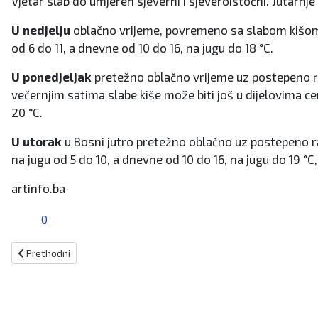
Vjetar slab do umjeren sjeverni i sjeveroistočni. Jutarnje
U nedjelju
oblačno vrijeme, povremeno sa slabom kišom i
od 6 do 11, a dnevne od 10 do 16, na jugu do 18 °C.
U ponedjeljak
pretežno oblačno vrijeme uz postepeno raz
večernjim satima slabe kiše može biti još u dijelovima ce
20 °C.
U utorak
u Bosni jutro pretežno oblačno uz postepeno r
na jugu od 5 do 10, a dnevne od 10 do 16, na jugu do 19 
artinfo.ba
0
Prethodni članak: Kiseljak: SK Millennium traži djelatnicu
Prethodni