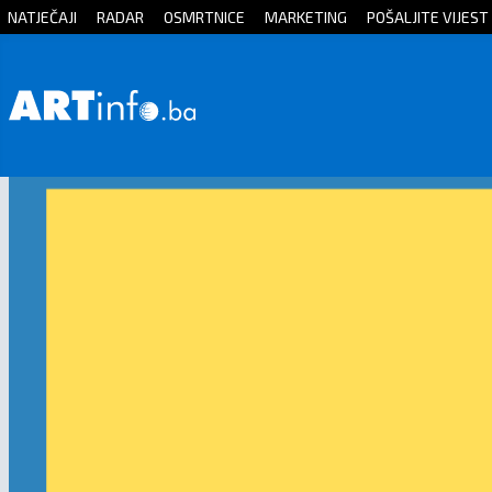
NATJEČAJI
RADAR
OSMRTNICE
MARKETING
POŠALJITE VIJEST
Početna
Vijesti
Sport
Kultura
Crna
kronika
Politika
Zanimljivosti