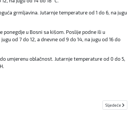
12, na jugu od 14 do 18 °C.
guća grmljavina. Jutarnje temperature od 1 do 6, na jugu
 ponegdje u Bosni sa kišom. Poslije podne ili u
 jugu od 7 do 12, a dnevne od 9 do 14, na jugu od 16 do
do umjerenu oblačnost. Jutarnje temperature od 0 do 5,
H.
Sljedeći članak
Sljedeće