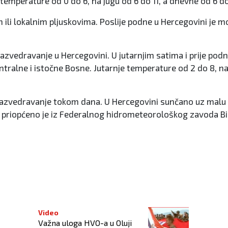
 temperature od 0 do 6, na jugu od 6 do 11, a dnevne od 6 do 
li lokalnim pljuskovima. Poslije podne u Hercegovini je mo
vedravanje u Hercegovini. U jutarnjim satima i prije podne
ntralne i istočne Bosne. Jutarnje temperature od 2 do 8, na
azvedravanje tokom dana. U Hercegovini sunčano uz malu 
°C, priopćeno je iz Federalnog hidrometeorološkog zavoda Bi
Video
Važna uloga HVO-a u Oluji