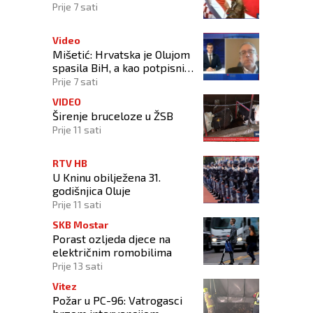
Prije 7 sati
Video
Mišetić: Hrvatska je Olujom
spasila BiH, a kao potpisnica
Daytona ima puno pravo
Prije 7 sati
štititi hrvatski narod
VIDEO
Širenje bruceloze u ŽSB
Prije 11 sati
RTV HB
U Kninu obilježena 31.
godišnjica Oluje
Prije 11 sati
SKB Mostar
Porast ozljeda djece na
električnim romobilima
Prije 13 sati
Vitez
Požar u PC-96: Vatrogasci