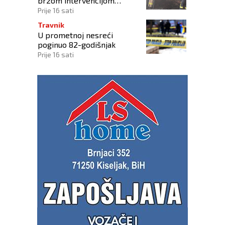
brzom intervencijom
spriječili širenje vatre na
Prije 16 sati
okolne objekte
Travnik
U prometnoj nesreći
poginuo 82-godišnjak
Prije 16 sati