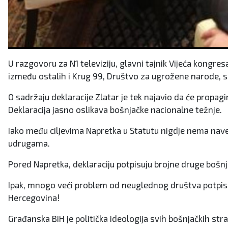
U razgovoru za N1 televiziju, glavni tajnik Vijeća kongresa
između ostalih i Krug 99, Društvo za ugrožene narode, 
O sadržaju deklaracije Zlatar je tek najavio da će propag
Deklaracija jasno oslikava bošnjačke nacionalne težnje.
Iako među ciljevima Napretka u Statutu nigdje nema naved
udrugama.
Pored Napretka, deklaraciju potpisuju brojne druge bošnjač
Ipak, mnogo veći problem od neuglednog društva potpisnik
Hercegovina!
Građanska BiH je politička ideologija svih bošnjačkih st