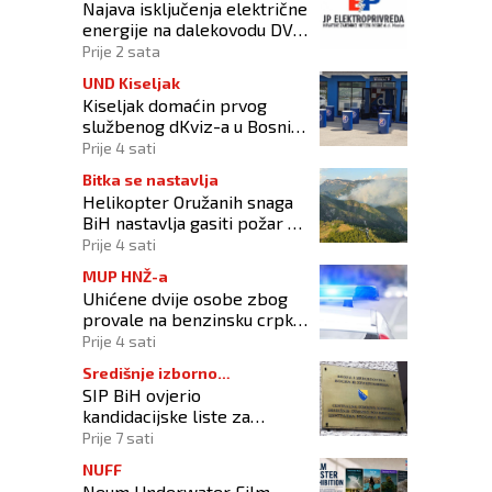
Najava isključenja električne
energije na dalekovodu DV
10 kV „DALMACIJA“
Prije 2 sata
UND Kiseljak
Kiseljak domaćin prvog
službenog dKviz-a u Bosni i
Hercegovini
Prije 4 sati
Bitka se nastavlja
Helikopter Oružanih snaga
BiH nastavlja gasiti požar na
području Konjica
Prije 4 sati
MUP HNŽ-a
Uhićene dvije osobe zbog
provale na benzinsku crpku
u Konjicu
Prije 4 sati
Središnje izborno
SIP BiH ovjerio
povjerenstvo
kandidacijske liste za
kompenzacijske mandate na
Prije 7 sati
Općim izborima 2026
NUFF
Neum Underwater Film