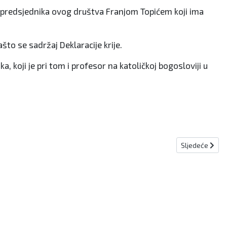
em predsjednika ovog društva Franjom Topićem koji ima
ašto se sadržaj Deklaracije krije.
 koji je pri tom i profesor na katoličkoj bogosloviji u
Sljedeći člana
Sljedeće