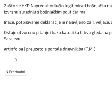
Zašto se HKD Napredak odlučio legitimirati bošnjačku nac
izvrsnu suradnju s bošnjačkim političarima.
Inače, potpisivanje deklaracije je najavljeno za 1. veljače,
Ostaje otvoreno pitanje i kako katolička Crkva gleda na p
Sarajevu.
artinfo.ba | preuzeto s portala dnevnik.ba (T.M.)
0
Prethodni članak: Alarmantno u Fojnici: Izlila se rijeka Željeznica
Prethodni