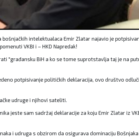
 bošnjačkih intelektualaca Emir Zlatar najavio je potpisivanj
spomenuti VKBI i – HKD Napredak!
irati "građansku BiH a ko se tome suprotstavlja taj je na pu
eno potpisivanje političkih deklaracija, ovo društvo odluči
ke udruge i njihovi sateliti.
a jeste sam sadržaj deklaracije za koju Emir Zlatar iz VKB
ranaka i udruga s obzirom da osigurava dominaciju Bošnjaka