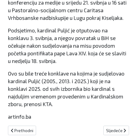
konferenciju za medije u srijedu 21. svibnja u 16 sati
u Pastoralno-socijalnom centru Caritasa
Vrhbosanske nadbiskupije u Lugu pokraj Kiseljaka.
Podsjetimo, kardinal Puljić je otputovao na
konklavu 3. svibnja, a njegov povratak u BiH se
očekuje nakon sudjelovanja na misu povodom
početka pontifikata pape Lava XIV. koja će se slaviti
u nedjelju 18. svibnja.
Ovo su bile treće konklave na kojima je sudjelovao
kardinal Puljić (2005., 2013. i 2025.) koji je na
konklavi 2025. od svih izbornika bio kardinal s
najduljim vremenom provedenim u Kardinalskom
zboru, prenosi KTA.
artinfo.ba
Prethodni članak: Najavljene radarske kontrole za 15.5.2025.
Sljedeći članak: 
Prethodni
Sljedeće