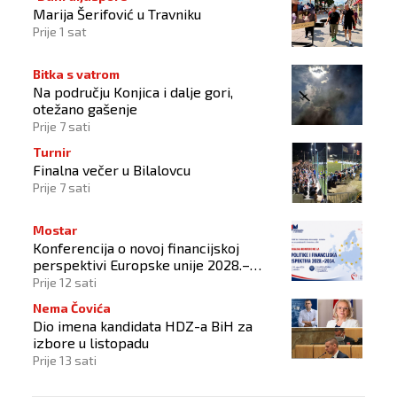
Marija Šerifović u Travniku
Prije 1 sat
Bitka s vatrom
Na području Konjica i dalje gori,
otežano gašenje
Prije 7 sati
Turnir
Finalna večer u Bilalovcu
Prije 7 sati
Mostar
Konferencija o novoj financijskoj
perspektivi Europske unije 2028.–
2034.
Prije 12 sati
Nema Čovića
Dio imena kandidata HDZ-a BiH za
izbore u listopadu
Prije 13 sati