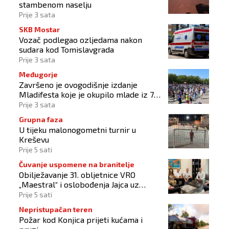
stambenom naselju
Prije 3 sata
SKB Mostar
Vozač podlegao ozljedama nakon
sudara kod Tomislavgrada
Prije 3 sata
Međugorje
Završeno je ovogodišnje izdanje
Mladifesta koje je okupilo mlade iz 73
zemlje svijeta
Prije 3 sata
Grupna faza
U tijeku malonogometni turnir u
Kreševu
Prije 5 sati
Čuvanje uspomene na branitelje
Obilježavanje 31. obljetnice VRO
„Maestral“ i oslobođenja Jajca uz
pokroviteljstvo HNS-a BiH
Prije 5 sati
Nepristupačan teren
Požar kod Konjica prijeti kućama i