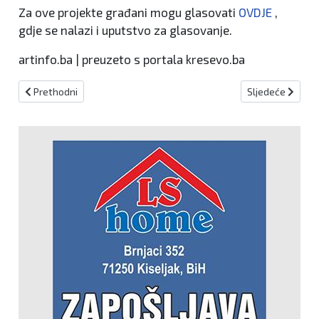
Za ove projekte građani mogu glasovati
OVDJE
,
gdje se nalazi i uputstvo za glasovanje.
artinfo.ba | preuzeto s portala kresevo.ba
Prethodni članak: Najvažnije je da poklanjamo pažnju jedni drugim
Sljedeći članak:
Prethodni
Sljedeće