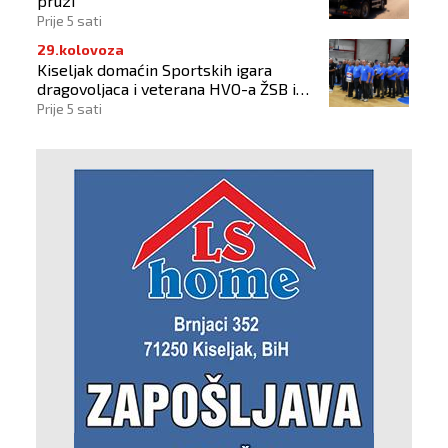
pruzi
Prije 5 sati
29.kolovoza
Kiseljak domaćin Sportskih igara
dragovoljaca i veterana HVO-a ŽSB i
Dana branitelja
Prije 5 sati