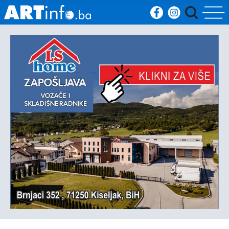
Početna
Vijesti
Sport
Kultura
Crna
kronika
Politika
Zanimljivosti