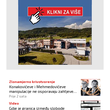
Zlonamjerno krivotvorenje
Konakovićeve i Mehmedovićeve
manipulacije ne osporavaju zahtjeve
Hrvata
Prije 2 sata
Video
Gdje je granica između slobode