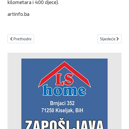
kilometara i 400 djece).
artinfo.ba
Prethodni članak: Svečano otvoreno 27. izdanje međunarodnog teni
Sljedeći članak:
Prethodni
Sljedeće