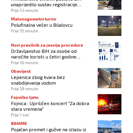
unaprijedilo sustav registracije
sportskih organizacija
Prije 53 minute
Malonogometni turnir
Polufinalna večer u Bilalovcu
Prije 55 minute
Novi pravilnik za jasnije procedure
Državljanstvo BiH za osobe od
naročite koristi: u četiri godine
odobrena 43 zahtjeva
Prije 56 minute
Obavijest
Lepenica zbog kvara bez
snabdijevanja vodom
Prije 58 minute
Fojničko ljeto
Fojnica : Upriličen koncert "Za dobra
stara vremena"
Prije 1 sat
BIHAMK
Pojačan promet i gužve na izlazu iz