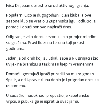
Ivica Drljepan oprostio se od aktivnog igranja.
Popularni Cico je dugogodišnji član kluba, a ove
sezone klub se vratio u Županijsku ligu i odlučio je
pomoći i obući ponovo najdraži dres.
Odigrao je vrlo dobru sezonu, i bio primjer mlađim
suigračima. Pravi lider na terenu koji prkosi
godinama.
Jedan je od onih koji su utkali sebe u NK Brnjaci i bio
uvijek na braniku,i u teškim i u lijepim vremenima.
Domaći i gostujući igrači priredili su mu prigodan
špalir, a od Uprave kluba dobio je i prigodan dres za
uspomenu.
U sudačkoj nadoknadi prepustio je kapetansku
vrpcu, a publika ga je ispratila ovacijama.