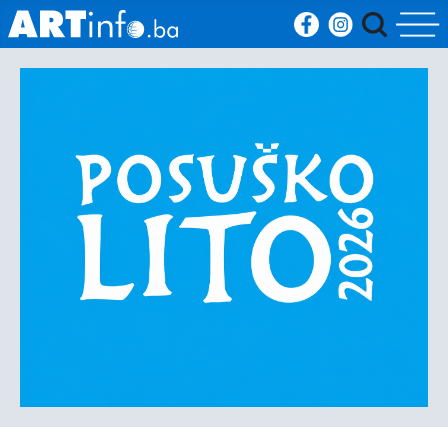
Početna
Vijesti
Sport
Kultura
Crna
kronika
Politika
Zanimljivosti