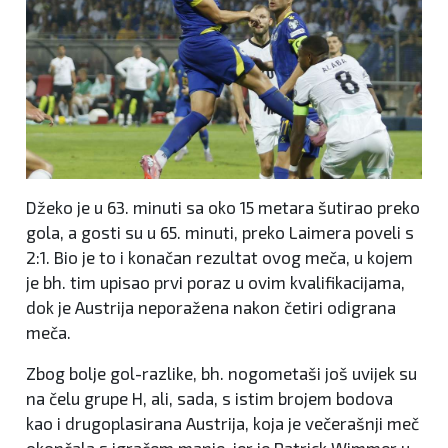
Džeko je u 63. minuti sa oko 15 metara šutirao preko
gola, a gosti su u 65. minuti, preko Laimera poveli s
2:1. Bio je to i konačan rezultat ovog meča, u kojem
je bh. tim upisao prvi poraz u ovim kvalifikacijama,
dok je Austrija neporažena nakon četiri odigrana
meča.
Zbog bolje gol-razlike, bh. nogometaši još uvijek su
na čelu grupe H, ali, sada, s istim brojem bodova
kao i drugoplasirana Austrija, koja je večerašnji meč