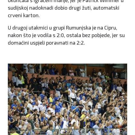
okončala s igračem manje, jer je Patrick Wimmer u
sudijskoj nadoknadi dobio drugi žuti, automatski
crveni karton.
U drugoj utakmici u grupi Rumunjska je na Cipru,
nakon što je vodila s 2:0, ostala bez pobjede, jer su
domaćini uspjeli poravnati na 2:2.