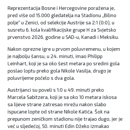
Reprezentacija Bosne i Hercegovine poražena je,
pred više od 15.000 gledatelja na Stadionu „Bilino
polje“ u Zenici, od selekcije Austrije sa 2:1 (0:0), u
susretu 6. kola kvalifikacijske grupe H za Svjetsko
prvenstvo 2026. godine u SAD-u, Kanadi i Meksiku.
Nakon oprezne igre u prvom poluvremenu, u kojem
je najbolju šansu, u 24. minuti, imao Philipp
Leinhart, koji je sa oko šest metara po sredini gola
poslao loptu preko gola Nikole Vasilja, drugo je
poluvrijeme počelo s dva gola.
Austrijanci su poveli s 1:0 u 49. minuti preko
Marcela Sabitzera, koji je sa oko 10 metara iskosa
sa lijeve strane zatresao mrežu nakon slabo
ispucane lopte od strane Nikole Katića. Šok na
prepunom zeničkom stadionu nije trajao dugo, jer je
već u sljedećoj, 50. minuti Edin Džeko izmakao