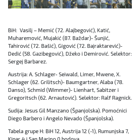
BiH: Vasilj – Memić (72. Alajbegović), Katić,
Muharemović, Mujakić (87. Baždar)- Šunjić,
Tahirović (72. Bašić), Gigović (72. Bajraktarević)-
Dedić (58. Gazibegović), Džeko i Demirović. Selektor:
Sergej Barbarez.
Austrija: A. Schlager- Seiwald, Limer, Mwene, X.
Schlager (62. Grilitsch)- Baumgartner, Alaba (78.
Danso), Schmid (Wimmer)- Lienhart, Sabitzer i
Gregoritsch (62. Arnautović). Selektor: Ralf Ragnick.
Sudija: Jesus Gil Manzano (Španjolska). Pomoćnici
Diego Barbero i Angelo Nevado (Španjolska).
Tabela grupe H: BiH 12, Austrija 12 (-1), Rumunjska 7,
Kipar 4 i San Marino 0 bodova.