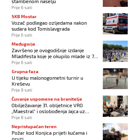
stambenom naselju
Prije 6 sati
SKB Mostar
Vozač podlegao ozljedama nakon
sudara kod Tomislavgrada
Prije 6 sati
Međugorje
Završeno je ovogodišnje izdanje
Mladifesta koje je okupilo mlade iz 73
zemlje svijeta
Prije 6 sati
Grupna faza
U tijeku malonogometni turnir u
Kreševu
Prije 8 sati
Čuvanje uspomene na branitelje
Obilježavanje 31. obljetnice VRO
„Maestral“ i oslobođenja Jajca uz
pokroviteljstvo HNS-a BiH
Prije 8 sati
Nepristupačan teren
Požar kod Konjica prijeti kućama i
pruzi