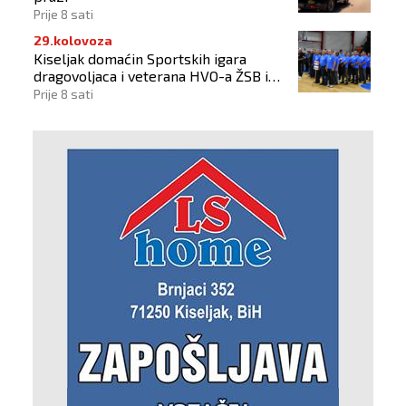
Prije 8 sati
29.kolovoza
Kiseljak domaćin Sportskih igara
dragovoljaca i veterana HVO-a ŽSB i
Dana branitelja
Prije 8 sati