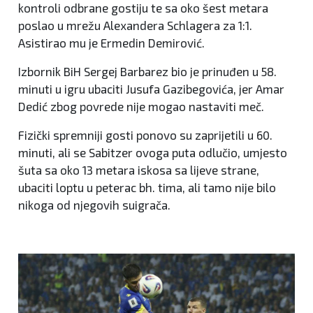
kontroli odbrane gostiju te sa oko šest metara
poslao u mrežu Alexandera Schlagera za 1:1.
Asistirao mu je Ermedin Demirović.
Izbornik BiH Sergej Barbarez bio je prinuđen u 58.
minuti u igru ubaciti Jusufa Gazibegovića, jer Amar
Dedić zbog povrede nije mogao nastaviti meč.
Fizički spremniji gosti ponovo su zaprijetili u 60.
minuti, ali se Sabitzer ovoga puta odlučio, umjesto
šuta sa oko 13 metara iskosa sa lijeve strane,
ubaciti loptu u peterac bh. tima, ali tamo nije bilo
nikoga od njegovih suigrača.