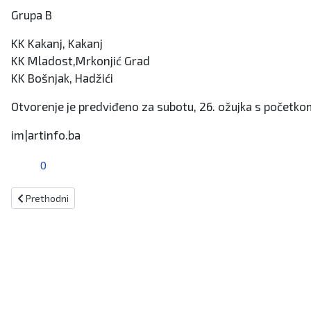
Grupa B
KK Kakanj, Kakanj
KK Mladost,Mrkonjić Grad
KK Bošnjak, Hadžići
Otvorenje je predviđeno za subotu, 26. ožujka s početkom
im|artinfo.ba
0
Prethodni članak: Hrvatska nogometna reprezentacija se vraća na
Prethodni