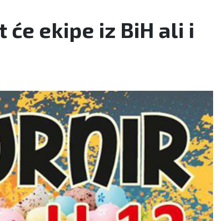
će ekipe iz BiH ali i