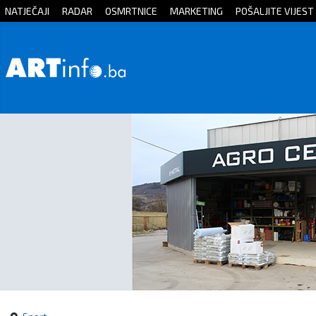
NATJEČAJI
RADAR
OSMRTNICE
MARKETING
POŠALJITE VIJEST
Početna
Vijesti
Sport
Kultura
Crna
kronika
Politika
Zanimljivosti