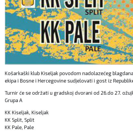
Košarkaški klub Kiseljak povodom nadolazećeg blagdana 
ekipa i Bosne i Hercegovine sudjelovati i gost iz Republi
Turnir će se održati u gradskoj dvorani od 26.do 27. ožuj
Grupa A
KK Kiseljak, Kiseljak
KK Split, Split
KK Pale, Pale