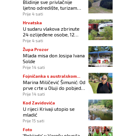
Blidinje sve privlačnije
ljetno odredište, turizam
raste uz izazove očuvanja
Prije 4 sati
prirode
Hrvatska
U sudaru vlakova zbrinute
24 ozlijeđene osobe, 12
zadržano na liječenju
Prije 4 sati
Župa Prozor
Mlada misa don Josipa Ivana
Solde
Prije 14 sati
Fojničanka s australskom
Marina Miličević Šimunić: Od
adresom
prve crte u Oluji do pobjede
nad vlastitim „olujama“
Prije 14 sati
Kod Zavidovića
U rijeci Krivaji utopio se
mladić
Prije 15 sati
Foto
'Pekijada' u Varešu okupila